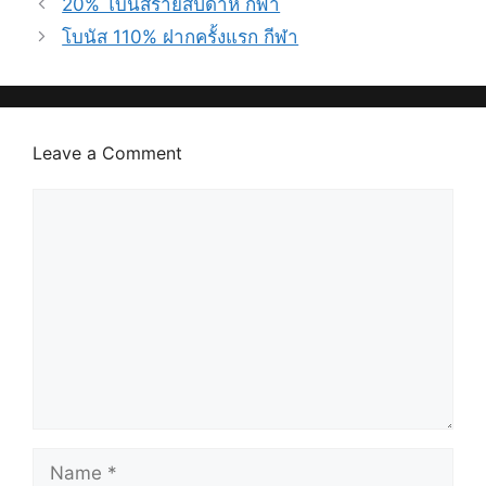
20% โบนัสรายสัปดาห์ กีฬา
โบนัส 110% ฝากครั้งแรก กีฬา
Leave a Comment
C
o
m
m
e
n
t
Name