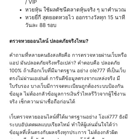
/ VIP
หวยหุ้น ใช้ผลดัชนีตลาดหุ้นจริง ๆ มาคำนวณ
หวยยี่กี สุดยอดหวยไว ออกรางวัลทุก 15 นาที
วันละ 88 รอบ
ตรวจหวยออนไลน์ ปลอดภัยจริงไหม?
คำถามที่หลายคนยังสงสัยคือ การตรวจหวยผ่านเว็บหรือ
แอป มันปลอดภัยจริงหรือเปล่า? คำตอบคือ ปลอดภัย
100% ถ้าเลือกเว็บที่มีมาตรฐาน อย่าง ole777 ที่เป็นเว็บ
ตรงไม่ผ่านเอเย่นต์ การันตีข้อมูลตรงจากแหล่งจริง มี
ใบรับรอง บางเว็บมีการจดทะเบียนถูกต้องระบบป้องกัน
ข้อมูล ไม่ต้องกลัวข้อมูลการเงินรั่วไหลรีวิวจากผู้ใช้งาน
จริง เช็กความน่าเชื่อถือก่อนได้
เว็บตรวจหวยออนไลน์ที่ได้มาตรฐานอย่าง โอเล่777 ยังมี
ระบบอัปเดตผลแบบเรียลไทม์ ทำให้ผู้เล่นมั่นใจได้ว่า
ข้อมูลที่เห็นตรงกับผลจริงทุกประการ ไม่ต้องกลัวผิด