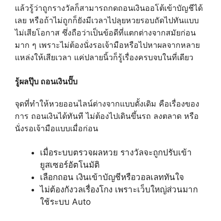
แล้วรู้ว่าถูกรางวัลก็สามารถกดถอนเงินออโต้เข้าบัญชีได้
เลย หรือถ้าไม่ถูกก็ยังมีเวลาไปลุยหวยรอบถัดไปทันแบบ
ไม่เสียโอกาส ซึ่งถือว่าเป็นข้อดีที่แตกต่างจากสมัยก่อน
มาก ๆ เพราะไม่ต้องนั่งรอเจ้ามือหรือไปหาผลจากหลาย
แหล่งให้เสียเวลา แค่ปลายนิ้วก็รู้เรื่องครบจบในที่เดียว
รู้ผลปุ๊บ ถอนเงินปั๊บ
จุดที่ทำให้หวยออนไลน์ต่างจากแบบดั้งเดิม คือเรื่องของ
การ ถอนเงินได้ทันที ไม่ต้องไปเดินขึ้นรถ ลงตลาด หรือ
นั่งรอเจ้ามือแบบเมื่อก่อน
เมื่อระบบตรวจผลหวย รางวัลจะถูกปรับเข้า
ยูสเซอร์อัตโนมัติ
เลือกถอน เงินเข้าบัญชีหรือวอลเลททันใจ
ไม่ต้องกังวลเรื่องโกง เพราะเว็บใหญ่ส่วนมาก
ใช้ระบบ Auto