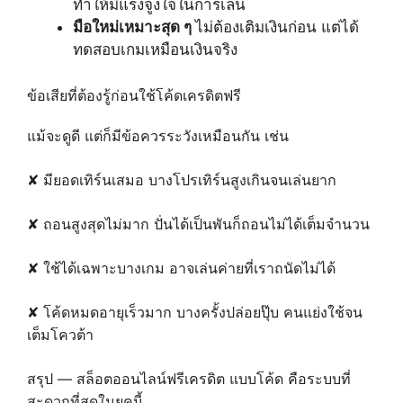
ทำให้มีแรงจูงใจในการเล่น
มือใหม่เหมาะสุด ๆ
ไม่ต้องเติมเงินก่อน แต่ได้
ทดสอบเกมเหมือนเงินจริง
ข้อเสียที่ต้องรู้ก่อนใช้โค้ดเครดิตฟรี
แม้จะดูดี แต่ก็มีข้อควรระวังเหมือนกัน เช่น
✘ มียอดเทิร์นเสมอ บางโปรเทิร์นสูงเกินจนเล่นยาก
✘ ถอนสูงสุดไม่มาก ปั่นได้เป็นพันก็ถอนไม่ได้เต็มจำนวน
✘ ใช้ได้เฉพาะบางเกม อาจเล่นค่ายที่เราถนัดไม่ได้
✘ โค้ดหมดอายุเร็วมาก บางครั้งปล่อยปุ๊บ คนแย่งใช้จน
เต็มโควต้า
สรุป — สล็อตออนไลน์ฟรีเครดิต แบบโค้ด คือระบบที่
สะดวกที่สุดในยุคนี้