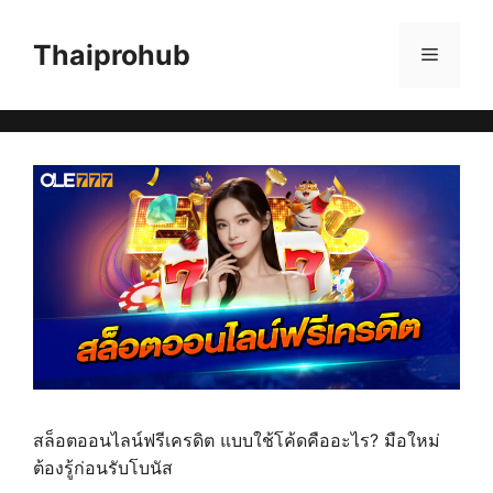
Skip
to
Thaiprohub
Menu
content
สล็อตออนไลน์ฟรีเครดิต แบบใช้โค้ดคืออะไร? มือใหม่
ต้องรู้ก่อนรับโบนัส