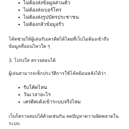
ไม่ต้องส่งข้อมูลส่วนตัว
ไม่ต้องส่งเบอร์โทร
ไม่ต้องส่งรูปบัตรประชาชน
ไม่ต้องกลัวข้อมูลรั่ว
โค้ดช่วยให้ผู้เล่นรับเครดิตได้โดยที่เว็บไม่ต้องเข้าถึง
ข้อมูลที่อ่อนไหวใด ๆ
3. โปร่งใส ตรวจสอบได้
ผู้เล่นสามารถเช็กประวัติการใช้โค้ดย้อนหลังได้ว่า
รับโค้ดไหน
วันเวลาอะไร
เครดิตเด้งเข้าระบบจริงไหม
เว็บก็ตรวจสอบได้ด้วยเช่นกัน ลดปัญหาความผิดพลาดใน
ระบบ