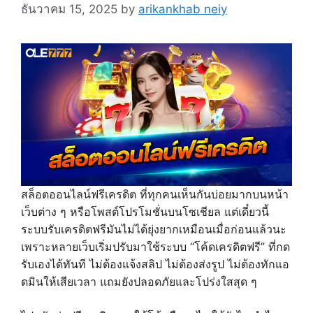
ธันวาคม 15, 2025
by
arikankhab neiy
สล็อตออนไลน์ฟรีเครดิต ที่ทุกคนเห็นกันบ่อยมากบนหน้า
เว็บต่าง ๆ หรือโพสต์โปรโมชั่นบนโซเชียล แต่เดี๋ยวนี้
ระบบรับเครดิตฟรีมันไม่ได้ยุ่งยากเหมือนเมื่อก่อนแล้วนะ
เพราะหลายเว็บเริ่มปรับมาใช้ระบบ “โค้ดเครดิตฟรี” ที่กด
รับเองได้ทันที ไม่ต้องแจ้งสลิป ไม่ต้องส่งรูป ไม่ต้องทักแอ
ดมินให้เสียเวลา แถมยังปลอดภัยและโปร่งใสสุด ๆ