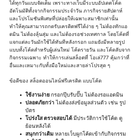
ได้ทุกวันแบบจัดเต็ม เพราะทางเว็บมีระบบอัปเดตโค้ด
อัตโนมัติทั้งจากกิจกรรมประจำวัน ภารกิจรายสัปดาห์
และโปรโมชันพิเศษที่ปล่อยให้เฉพาะสมาชิกเท่านั้น
ทำให้คุณสามารถกดรับเครดิตฟรีได้ง่าย ๆ ไม่ต้องทักแอ
ดมิน ไม่ต้องลุ้นสุ่ม และไม่ต้องรอช่วงเทศกาล โดยโค้ดที่
แจกแต่ละวันมักใช้ได้ทันทีหลังกรอก แถมยังมีหลายรูป
แบบทั้งโค้ดสำหรับผู้เล่นใหม่ โค้ดรายวัน และโค้ดลับจาก
กิจกรรมเฉพาะ ทำให้การเล่นสล็อตที่ โอเล่777 คุ้มกว่าที่
อื่นและเหมาะกับทั้งมือใหม่และสายล่าโปรสุด ๆ
ข้อดีของ สล็อตออนไลน์ฟรีเครดิต แบบโค้ด
ใช้งานง่าย
กรอกปุ๊บรับปั๊บ ไม่ต้องรอแอดมิน
ปลอดภัยกว่า
ไม่ต้องส่งข้อมูลส่วนตัว เช่น รูป
บัตร
โปร่งใส ตรวจสอบได้
มีประวัติการใช้โค้ด ดู
ย้อนหลังได้
สนุกกว่าเดิม
หลายเว็บผูกโค้ดเข้ากับกิจกรรม