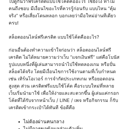
ไปดูกันว่าฟรีเครดิตแบบใช้โค้ดคืออะไร ใช้ยังไง ทำไม
คนถึงชอบ มีเงื่อนไขอะไรที่ควรรู้ก่อนรับ แบบไหน “คุ้ม
จริง” หรือเสี่ยงโดนหลอก บอกเลยว่ามือใหม่อ่านทีเดียว
ครบ!
สล็อตออนไลน์ฟรีเครดิต แบบใช้โค้ดคืออะไร?
ก่อนอื่นต้องทำความเข้าใจก่อนว่า สล็อตออนไลน์ฟรี
เครดิต ไม่ได้หมายความว่าเว็บ “แจกเงินฟรี” แต่คือโบนัส
รูปแบบหนึ่งที่ผู้เล่นสามารถนำไปใช้ทดลองเกม หรือปั่น
สล็อตได้จริง โดยมีเงื่อนไขการใช้งานตามที่เว็บกำหนด
เช่น เทิร์นโอเวอร์ การจำกัดประเภทเกม หรือยอดถอน
สูงสุด ส่วน เครดิตฟรีแบบใช้โค้ด คือระบบใหม่ที่หลาย
เว็บเริ่มนำมาใช้ เพื่อให้ง่ายและสะดวกขึ้น ผู้เล่นแค่กรอก
โค้ดที่ได้รับจากหน้าเว็บ / LINE / เพจ หรือกิจกรรม ก็รับ
เครดิตเข้ากระเป๋าได้ทันที ข้อดีคือ
ไม่ต้องผ่านคนกลาง
ไม่มีการขอข้อมูลส่วนตัวเพิ่ม