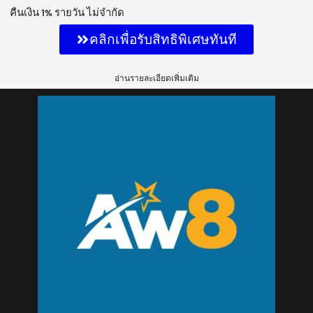
คืนเงิน 1% รายวัน ไม่จำกัด
คลิกเพื่อรับสิทธิพิเศษทันที
อ่านรายละเอียดเพิ่มเติม