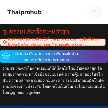
Thaiprohub
ศูนย์รวมโปรสล็อตใหม่ล่าสุด
สวัสดี ยินดีต้อนรับสู่เว็บไซต์ thaiprohub.com เว็บไซต์ที่เต็ม
ไปด้วยโปรโมชั่นเว็บพนัน และ โบนัสคาสิโนมากมาย
39 อันดับ เว็บพนันออนไลน์ เว็บตรงไม่ผ่าน
เอเย่นต์ ที่ดีที่สุด ในประเทศไทย
รวม 39 เว็บตรงไม่ผ่านเอเย่นต์ที่ดีที่สุดในไทย อัปเดตล่าสุด จัด
อันดับจากความน่าเชื่อถือของแบรนด์ ความคุ้มค่าของโปรโม
ชั่น ความหลากหลายของเกมและค่าย ระบบฝากถอนอัตโนมัติ
รวมถึงช่องทางที่รองรับ โดยทุกเว็บเป็นเว็บตรงไม่ผ่านเอเย่นต์ มี
ใบอนุญาตอย่างถูกต้อง