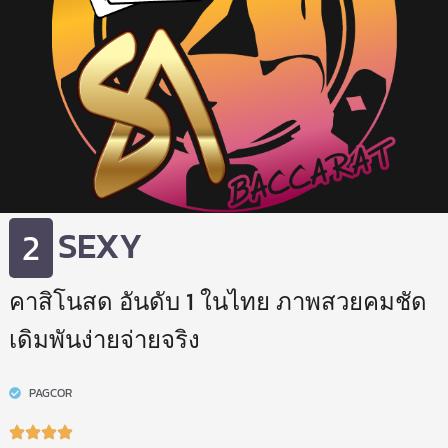
SEXY
2
คาสิโนสด อันดับ 1 ในไทย ภาพสวยคมชัด
เดิมพันง่ายจ่ายจริง
PAGCOR