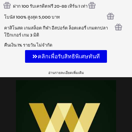
ฝาก 100 รับเครดิตฟรี 20-88 เทิร์น 1 เท่า
โบนัส 100% สูงสุด 5,000 บาท
คาสิโนสด เกมสล็อต กีฬา อีสปอร์ต ล็อตเตอรี่ เกมตกปลา
โป๊กเกอร์ เกม 3 มิติ
คืนเงิน 1% รายวัน ไม่จำกัด
คลิกเพื่อรับสิทธิพิเศษทันที
อ่านรายละเอียดเพิ่มเติม