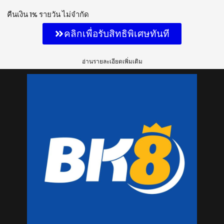
คืนเงิน 1% รายวัน ไม่จำกัด
คลิกเพื่อรับสิทธิพิเศษทันที
อ่านรายละเอียดเพิ่มเติม