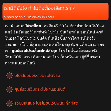
เรามีดียังไง ทำไมถึงต้องเลือกเรา ?
อยากได้เครดิตเล่นฟรี ต้องอ่านที่นี่เลย !!!
เรานำเสนอ
โปรสล็อต
เครดิตฟรี 50 ไม่ต้องฝากก่อน ไม่ต้อง
แชร์ ยืนยันเบอร์โทรศัพท์ โปรโมชั่นเว็บพนัน ออนไลน์ คาสิ
โนออนไลน์โปรโมชั่นดีๆ ที่เหนือชั้นกว่าใคร รับได้จริง
ปลอดการโกง ดีสุด เยอะสุด สดใหม่อยู่เสมอ นี่คือนิยามของ
เรา
ศูนย์รวมโปรสล็อตใหม่ล่าสุด
โปรโมชั่นสล็อตสมาชิก
ใหม่100% สวรรค์ของนักล่าโปรเว็บพนัน และผู้ที่ชื่นชอบ
การพนันออนไลน์
มีโปรโมชั่นจริง ขอรับได้จริง
ศูนย์รวมเว็บตรงไม่ผ่านเอเย่นต์
รวมข้อเสนอ โปรโมชั่นเว็บพนัน ที่ดีที่สุด