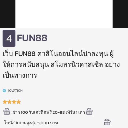
FUN88
4
เว็บ FUN88 คาสิโนออนไลน์น่าลงทุน ผู้
ให้การสนับสนุน สโมสรนิวคาสเซิล อย่าง
เป็นทางการ
IOVATION
ฝาก 100 รับเครดิตฟรี 20-88 เทิร์น 1 เท่า
โบนัส 100% สูงสุด 5,000 บาท