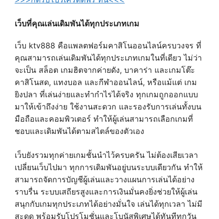
เว็บที่คุณเล่นเดิมพันได้ทุกประเภทเกม
เว็บ ktv888 คือแพลตฟอร์มคาสิโนออนไลน์ครบวงจร ที่
คุณสามารถเล่นเดิมพันได้ทุกประเภทเกมในที่เดียว ไม่ว่า
จะเป็น สล็อต เกมฮิตจากค่ายดัง, บาคาร่า และเกมโต๊ะ
คาสิโนสด, แทงบอล และกีฬาออนไลน์, หรือแม้แต่ เกม
ยิงปลา ที่เล่นง่ายและทำกำไรได้จริง ทุกเกมถูกออกแบบ
มาให้เข้าถึงง่าย ใช้งานสะดวก และรองรับการเล่นทั้งบน
มือถือและคอมพิวเตอร์ ทำให้ผู้เล่นสามารถเลือกเกมที่
ชอบและเดิมพันได้ตามสไตล์ของตัวเอง
เว็บยังรวมทุกค่ายเกมชั้นนำไว้ครบครัน ไม่ต้องเสียเวลา
เปลี่ยนเว็บไปมา ทุกการเดิมพันอยู่บนระบบเดียวกัน ทำให้
สามารถจัดการบัญชีผู้เล่นและวางแผนการเล่นได้อย่าง
ราบรื่น ระบบเสถียรสูงและการเงินมั่นคงยิ่งช่วยให้ผู้เล่น
สนุกกับเกมทุกประเภทได้อย่างมั่นใจ เล่นได้ทุกเวลา ไม่มี
สะดุด พร้อมรับโปรโมชั่นและโบนัสพิเศษได้ทันทีทุกวัน