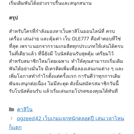
เริ่มเดิมพันได้อย่างราบรื่นและสนุกสนาน
สรุป
สำหรับใครที่กำลังมองหาเว็บคาสิโนออนไลน์ที่ ครบ
เครื่อง เล่นง่าย และคุ้มค่า เว็บ OLE777 คือคำตอบที่ใช่
ที่สุด เพราะนอกจากรวมเกมฮิตทุกประเภทให้เล่นได้ครบ
ในที่เดียวแล้ว ที่นี่ยังมี โบนัสต้อนรับสุดคุ้ม เตรียมไว้
สำหรับสมาชิกใหม่โดยเฉพาะ ทำให้คุณสามารถเริ่มเดิม
พันได้อย่างมั่นใจ มีเครดิตเพิ่มเพื่อลองเล่นเกมต่าง ๆ และ
เพิ่มโอกาสทำกำไรตั้งแต่ครั้งแรก การันตีว่าทุกการเดิม
พันจะสนุกต่อเนื่อง ไม่มีสะดุด ดังนั้นสมัครสมาชิกวันนี้
รับโบนัสต้อนรับ แล้วเริ่มเล่นเกมโปรดของคุณได้ทันที
Categories
คาสิโน
pgzeed42 เว็บเกมแจกหนักตลอดปี เล่นเวลาไหน
ก็แตก