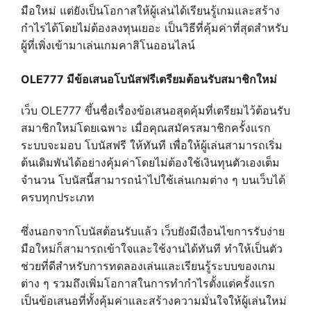
มือใหม่ แต่ยังเป็นโอกาสให้ผู้เล่นได้เรียนรู้เกมและสร้าง
กำไรได้โดยไม่ต้องลงทุนเยอะ เป็นวิธีที่คุ้มค่าที่สุดสำหรับ
ผู้ที่เพิ่งเข้ามาเล่นเกมคาสิโนออนไลน์
OLE777 มีข้อเสนอโบนัสฟรีเตรียมต้อนรับสมาชิกใหม่
เว็บ OLE777 ขึ้นชื่อเรื่องข้อเสนอสุดคุ้มที่เตรียมไว้ต้อนรับ
สมาชิกใหม่โดยเฉพาะ เมื่อคุณสมัครสมาชิกครั้งแรก
ระบบจะมอบ โบนัสฟรี ให้ทันที เพื่อให้ผู้เล่นสามารถเริ่ม
ต้นเดิมพันได้อย่างคุ้มค่าโดยไม่ต้องใช้เงินทุนตัวเองเต็ม
จำนวน โบนัสนี้สามารถนำไปใช้เล่นเกมต่าง ๆ บนเว็บได้
ครบทุกประเภท
ซึ่งนอกจากโบนัสต้อนรับแล้ว เว็บยังมีเงื่อนไขการรับง่าย
มือใหม่ก็สามารถเข้าใจและใช้งานได้ทันที ทำให้เป็นตัว
ช่วยที่ดีสำหรับการทดลองเล่นและเรียนรู้ระบบของเกม
ต่าง ๆ รวมถึงเพิ่มโอกาสในการทำกำไรตั้งแต่ครั้งแรก
เป็นข้อเสนอที่ทั้งคุ้มค่าและสร้างความมั่นใจให้ผู้เล่นใหม่