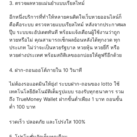
3. ตรวจผลหวยแม่นยำแบบเรียลไทม์
อีกหนึ่งบริการที่ทำให้หลายคนติดใจเว็บหวยออนไลน์ก็
คือคือระบบ ตรวจหวยแบบเรียลไทม์ หลังจากประกาศผล
ปุ๊บ ระบบจะอัปเดตทันที พร้อมแจ้งเตือนผู้ใช้งานว่าถูก
หวยหรือไม่ คุณสามารถเช็กผลย้อนหลังได้ทุกงวด ทุก
ประเภท ไม่ว่าจะเป็นหวยรัฐบาล หวยหุ้น หวยยี่กี หรือ
หวยต่างประเทศ พร้อมสถิติเลขออกบ่อยให้ดูฟรีอีกด้วย
4. ฝาก-ถอนออโต้ภายใน 10 วินาที
ไม่ต้องรอแอดมินให้ยุ่ง! ระบบฝาก-ถอนของ lotto ใช้
เทคโนโลยีอัตโนมัติเต็มรูปแบบ รองรับทุกธนาคาร รวม
ถึง TrueMoney Wallet ฝากขั้นต่ำเพียง 1 บาท ถอนขั้น
ต่ำ 100 บาท
รวดเร็ว ปลอดภัย และโปร่งใส 100%
5. โปรโมชั่นจัดเต็มทุกเดือน