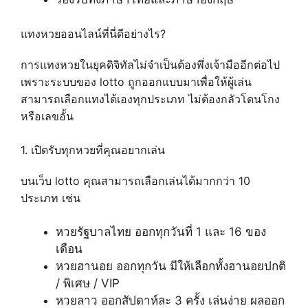
แทงหวยออนไลน์ที่นี่ดีอย่างไร?
การแทงหวยในยุคดิจิทัลไม่จำเป็นต้องพึ่งเจ้ามืออีกต่อไป
เพราะระบบของ lotto ถูกออกแบบมาเพื่อให้ผู้เล่น
สามารถเลือกแทงได้เองทุกประเภท ไม่ต้องกลัวโดนโกง
หรือเลขอั้น
1. เปิดรับทุกหวยที่คุณอยากเล่น
บนเว็บ lotto คุณสามารถเลือกเล่นได้มากกว่า 10
ประเภท เช่น
หวยรัฐบาลไทย ออกทุกวันที่ 1 และ 16 ของ
เดือน
หวยฮานอย ออกทุกวัน มีให้เลือกทั้งฮานอยปกติ
/ พิเศษ / VIP
หวยลาว ออกสัปดาห์ละ 3 ครั้ง เล่นง่าย ผลออก