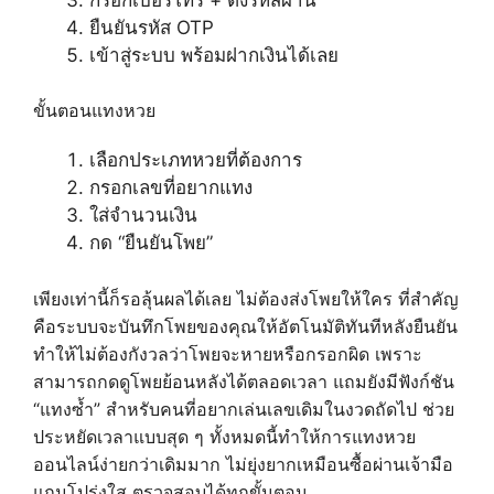
ยืนยันรหัส OTP
เข้าสู่ระบบ พร้อมฝากเงินได้เลย
ขั้นตอนแทงหวย
เลือกประเภทหวยที่ต้องการ
กรอกเลขที่อยากแทง
ใส่จำนวนเงิน
กด “ยืนยันโพย”
เพียงเท่านี้ก็รอลุ้นผลได้เลย ไม่ต้องส่งโพยให้ใคร ที่สำคัญ
คือระบบจะบันทึกโพยของคุณให้อัตโนมัติทันทีหลังยืนยัน
ทำให้ไม่ต้องกังวลว่าโพยจะหายหรือกรอกผิด เพราะ
สามารถกดดูโพยย้อนหลังได้ตลอดเวลา แถมยังมีฟังก์ชัน
“แทงซ้ำ” สำหรับคนที่อยากเล่นเลขเดิมในงวดถัดไป ช่วย
ประหยัดเวลาแบบสุด ๆ ทั้งหมดนี้ทำให้การแทงหวย
ออนไลน์ง่ายกว่าเดิมมาก ไม่ยุ่งยากเหมือนซื้อผ่านเจ้ามือ
แถมโปร่งใส ตรวจสอบได้ทุกขั้นตอน