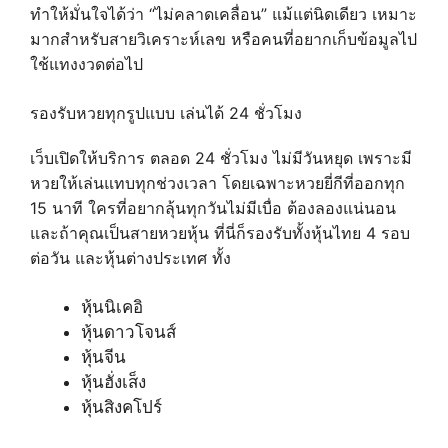
ทำให้มั่นใจได้ว่า “ไม่คลาดเคลื่อน” แม้แต่นิดเดียว เหมาะ
มากสำหรับสายวิเคราะห์เลข หรือคนที่อยากเก็บข้อมูลไป
ใช้แทงงวดต่อไป
รองรับหวยทุกรูปแบบ เล่นได้ 24 ชั่วโมง
เว็บเปิดให้บริการ ตลอด 24 ชั่วโมง ไม่มีวันหยุด เพราะมี
หวยให้เล่นแทบทุกช่วงเวลา โดยเฉพาะหวยยี่กีที่ออกทุก
15 นาที ใครที่อยากลุ้นทุกวันไม่มีเบื่อ ต้องลองแน่นอน
และถ้าคุณเป็นสายหวยหุ้น ที่นี่ก็รองรับทั้งหุ้นไทย 4 รอบ
ต่อวัน และหุ้นต่างประเทศ ทั้ง
หุ้นนิเคอิ
หุ้นดาวโจนส์
หุ้นจีน
หุ้นฮั่งเส็ง
หุ้นสิงคโปร์