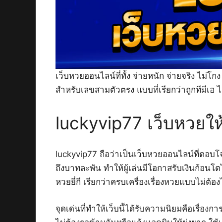
เว็บหวยออนไลน์ที่ทั้ง จ่ายหนัก จ่ายจริง ไม่โก
สำหรับเลขสามตัวตรง แบบที่เรียกว่าถูกทีมีเฮ 
luckyvip77 เว็บหวยให้
luckyvip77 ถือว่าเป็นเว็บหวยออนไลน์ที่ตอบ
ถึงบาทละพัน ทำให้ผู้เล่นมีโอกาสรับเงินก้อนโ
หวยยี่กี เรียกว่าครบเครื่องเรื่องหวยแบบไม่ต้อ
จุดเด่นที่ทำให้เว็บนี้ได้รับความนิยมคือเรื่อ