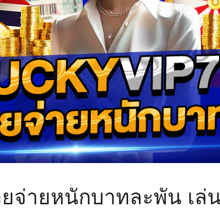
ยจ่ายหนักบาทละพัน เล่น