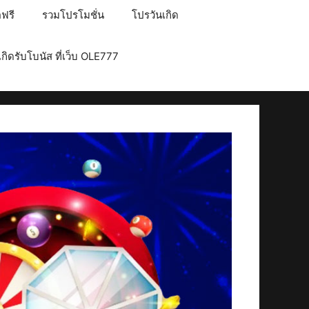
ฟรี
รวมโปรโมชั่น
โปรวันเกิด
เกิดรับโบนัส ที่เว็บ OLE777