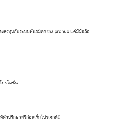
้องลงทุนกับระบบพันธมิตร thaiprohub แค่มีมือถือ
โปรโมชั่น
ห้คำปรึกษาฟรีก่อนเริ่มโปรเจกต์9