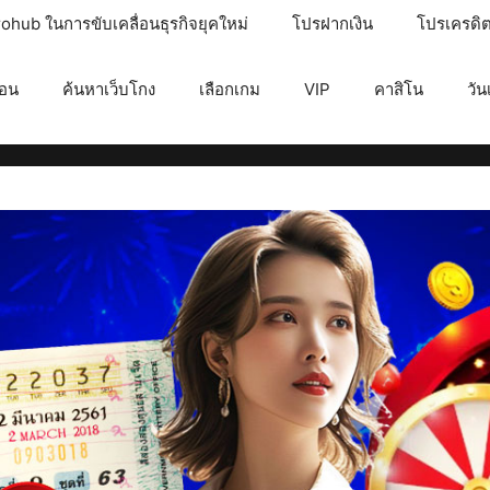
prohub ในการขับเคลื่อนธุรกิจยุคใหม่
โปรฝากเงิน
โปรเครดิต
่อน
ค้นหาเว็บโกง
เลือกเกม
VIP
คาสิโน
วัน