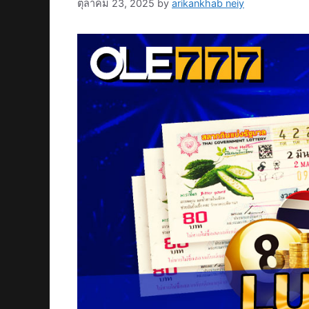
ตุลาคม 23, 2025
by
arikankhab neiy