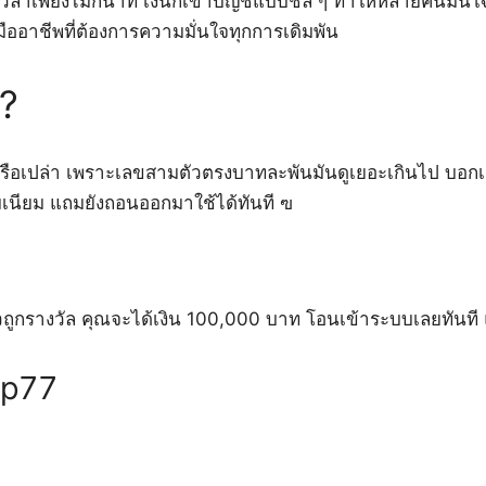
เวลาเพียงไม่กี่นาที เงินก็เข้าบัญชีแบบชิล ๆ ทำให้หลายคนมั่นใ
ออาชีพที่ต้องการความมั่นใจทุกการเดิมพัน
?
ือเปล่า เพราะเลขสามตัวตรงบาทละพันมันดูเยอะเกินไป บอกเลยว่
มเนียม แถมยังถอนออกมาใช้ได้ทันที ฃ
ถูกรางวัล คุณจะได้เงิน 100,000 บาท โอนเข้าระบบเลยทันที 
vip77