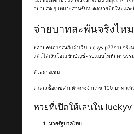
ไม่ต้องรอข้ามวันหรือแจ้งแอดมินให้ยุ่งยาก ใช้
สบายสุด ๆ เหมาะสำหรับทั้งคอหวยมือใหม่และมื
จ่ายบาทละพันจริงไหม
หลายคนอาจสงสัยว่าเว็บ luckyvip77จ่ายจริงหร
แล้วได้เงินโอนเข้าบัญชีครบแบบไม่หักค่าธรร
ตัวอย่างเช่น
ถ้าคุณซื้อเลขสามตัวตรงจำนวน 100 บาท แล้ว
หวยที่เปิดให้เล่นใน lucky
หวยรัฐบาลไทย