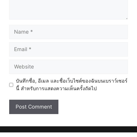
t
Name
Email
Website
บันทึกชื่อ, อีเมล และชื่อเว็บไซต์ของฉันบนเบราว์เซอร์
นี้ สำหรับการแสดงความเห็นครั้งถัดไป