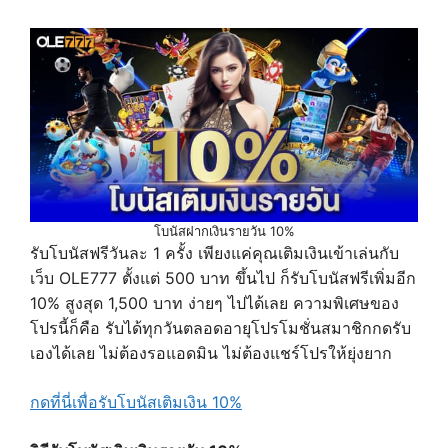
โบนัสฝากเงินรายวัน 10%
รับโบนัสฟรีวันละ 1 ครั้ง เพียงแค่คุณเติมเงินเข้าเล่นกับ
เว็บ OLE777 ตั้งแต่ 500 บาท ขึ้นไป ก็รับโบนัสฟรีเพิ่มอีก
10% สูงสุด 1,500 บาท ง่ายๆ ไปได้เลย ความพิเศษของ
โปรนี้ก็คือ รับได้ทุกวันตลอดอายุโปรโมชั่นสมาชิกกดรับ
เองได้เลย ไม่ต้องรอแอดมิน ไม่ต้องแชร์โปรให้ยุ่งยาก
กดที่นี่เพื่อรับโบนัสเติมเงิน 10%