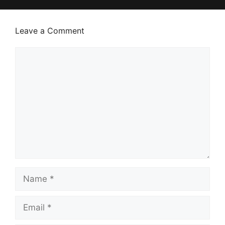
Leave a Comment
C
o
m
m
e
n
t
Name
Email