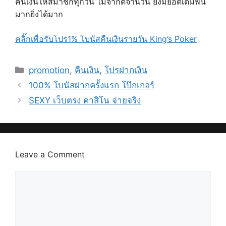
คืนเงินให้สมาชิกทุกวัน ไม่จำกัดจำนวน ยิ่งมียอดเดิมพัน
มากยิ่งได้มาก
คลิ๊กเพื่อรับโปร1% โบนัสคืนเงินรายวัน King’s Poker
Categories
promotion
,
คืนเงิน
,
โปรฝากเงิน
100% โบนัสฝากครั้งแรก โป๊กเกอร์
SEXY เว็บตรง คาสิโน จ่ายจริง
Leave a Comment
C
o
m
m