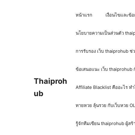
Skip
to
หน้าแรก
เงื่อนไขและข้อ
content
นโยบายความเป็นส่วนตัว thaip
การรับรอง เว็บ thaiprohub ช่ว
ข้อเสนอแนะ เว็บ thaiprohu
Thaiproh
Affiliate Blacklist คืออะไร 
ub
ทายหวย ลุ้นรวย กับเว็บหวย 
รู้จักทีมเขียน thaiprohub ผู้