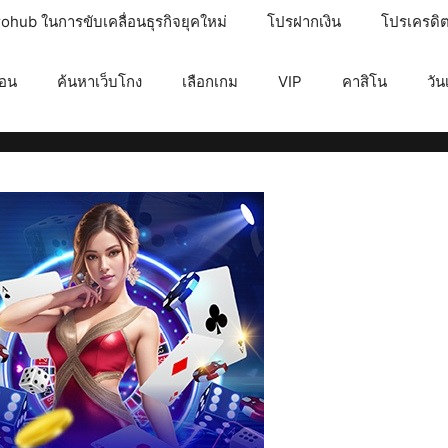
prohub ในการขับเคลื่อนธุรกิจยุคใหม่
โปรฝากเงิน
โปรเครดิต
่อน
ค้นหาเว็บโกง
เลือกเกม
VIP
คาสิโน
วัน