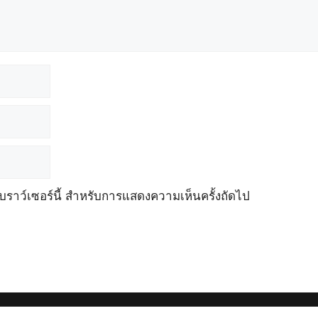
เบราว์เซอร์นี้ สำหรับการแสดงความเห็นครั้งถัดไป