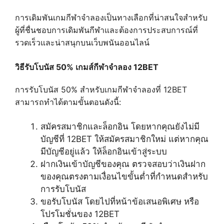
การเดิมพันเกมกีฬาจำลองเป็นทางเลือกที่น่าสนใจสำหรับ
ผู้ที่ชื่นชอบการเดิมพันกีฬาและต้องการประสบการณ์ที่
รวดเร็วและน่าสนุกบนเว็บพนันออนไลน์
วิธีรับโบนัส 50% เกมส์กีฬาจำลอง 12BET
การรับโบนัส 50% สำหรับเกมกีฬาจำลองที่ 12BET
สามารถทำได้ตามขั้นตอนดังนี้:
สมัครสมาชิกและล็อกอิน โดยหากคุณยังไม่มี
บัญชีที่ 12BET ให้สมัครสมาชิกใหม่ แต่หากคุณ
มีบัญชีอยู่แล้ว ให้ล็อกอินเข้าสู่ระบบ
ฝากเงินเข้าบัญชีของคุณ ตรวจสอบว่าเงินฝาก
ของคุณตรงตามเงื่อนไขขั้นต่ำที่กำหนดสำหรับ
การรับโบนัส
ขอรับโบนัส โดยไปที่หน้าข้อเสนอพิเศษ หรือ
โปรโมชั่นของ 12BET