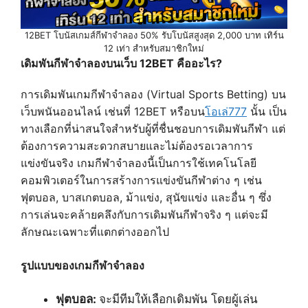
12BET โบนัสเกมส์กีฬาจำลอง 50% รับโบนัสสูงสุด 2,000 บาท เทิร์น
12 เท่า สำหรับสมาชิกใหม่
เดิมพันกีฬาจำลองบนเว็บ 12BET คืออะไร?
การเดิมพันเกมกีฬาจำลอง (Virtual Sports Betting) บน
เว็บพนันออนไลน์ เช่นที่ 12BET หรือบน
โอเล่777
นั้น เป็น
ทางเลือกที่น่าสนใจสำหรับผู้ที่ชื่นชอบการเดิมพันกีฬา แต่
ต้องการความสะดวกสบายและไม่ต้องรอเวลาการ
แข่งขันจริง เกมกีฬาจำลองนี้เป็นการใช้เทคโนโลยี
คอมพิวเตอร์ในการสร้างการแข่งขันกีฬาต่าง ๆ เช่น
ฟุตบอล, บาสเกตบอล, ม้าแข่ง, สุนัขแข่ง และอื่น ๆ ซึ่ง
การเล่นจะคล้ายคลึงกับการเดิมพันกีฬาจริง ๆ แต่จะมี
ลักษณะเฉพาะที่แตกต่างออกไป
รูปแบบของเกมกีฬาจำลอง
ฟุตบอล:
จะมีทีมให้เลือกเดิมพัน โดยผู้เล่น