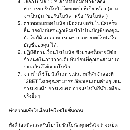
เลือกโบนัส 50% สำหรับเกมกีฬาจำลอง.
ทำการขอรับโบนัสโดยกดปุ่มที่เกี่ยวข้อง (อาจ
จะเป็นปุ่ม “ขอรับโบนัส” หรือ “รับโบนัส”)
ตรวจสอบยอดโบนัส เมื่อคุณขอรับโบนัสเสร็จ
สิ้น ยอดโบนัสจะถูกเพิ่มเข้าไปในบัญชีของคุณ
อัตโนมัติ คุณสามารถตรวจสอบยอดโบนัสใน
บัญชีของคุณได้.
ปฏิบัติตามเงื่อนไขโบนัส ซึ่งบางครั้งอาจมีข้อ
กำหนดในการวางเดิมพันก่อนที่คุณจะสามารถ
ถอนเงินที่ได้จากโบนัส
จากนั้นใช้โบนัสในการเล่นเกมกีฬาจำลองที่
12BET โดยคุณสามารถเลือกเล่นเกมต่างๆ เช่น
การแข่งม้า การแข่งรถ การแข่งขันกีฬาเสมือน
จริงอื่นๆ
ทำความเข้าใจเงื่อนไขโปรโมชั่นก่อน
ทั้งนี้ก่อนที่คุณจะรับโปรโมชั่นโบนัสทุกครั้งไม่ว่าจะเป็น