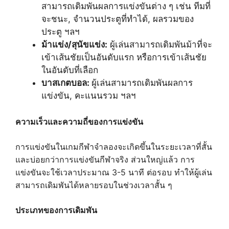
สามารถเดิมพันผลการแข่งขันต่าง ๆ เช่น ทีมที่
จะชนะ, จำนวนประตูที่ทำได้, ผลรวมของ
ประตู ฯลฯ
ม้าแข่ง/สุนัขแข่ง:
ผู้เล่นสามารถเดิมพันม้าที่จะ
เข้าเส้นชัยเป็นอันดับแรก หรือการเข้าเส้นชัย
ในอันดับที่เลือก
บาสเกตบอล:
ผู้เล่นสามารถเดิมพันผลการ
แข่งขัน, คะแนนรวม ฯลฯ
ความเร็วและความถี่ของการแข่งขัน
การแข่งขันในเกมกีฬาจำลองจะเกิดขึ้นในระยะเวลาที่สั้น
และบ่อยกว่าการแข่งขันกีฬาจริง ส่วนใหญ่แล้ว การ
แข่งขันจะใช้เวลาประมาณ 3-5 นาที ต่อรอบ ทำให้ผู้เล่น
สามารถเดิมพันได้หลายรอบในช่วงเวลาสั้น ๆ
ประเภทของการเดิมพัน