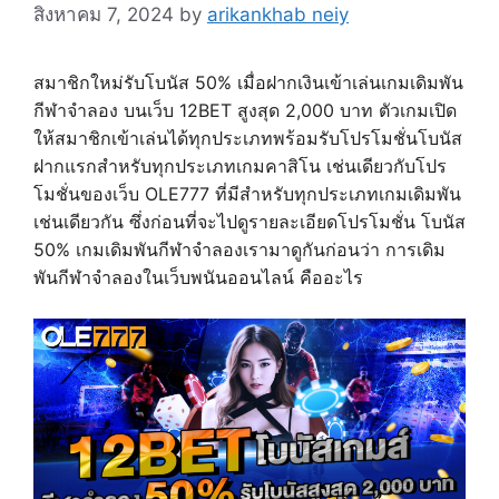
สิงหาคม 7, 2024
by
arikankhab neiy
สมาชิกใหม่รับโบนัส 50% เมื่อฝากเงินเข้าเล่นเกมเดิมพัน
กีฬาจำลอง บนเว็บ 12BET สูงสุด 2,000 บาท ตัวเกมเปิด
ให้สมาชิกเข้าเล่นได้ทุกประเภทพร้อมรับโปรโมชั่นโบนัส
ฝากแรกสำหรับทุกประเภทเกมคาสิโน เช่นเดียวกับโปร
โมชั่นของเว็บ OLE777 ที่มีสำหรับทุกประเภทเกมเดิมพัน
เช่นเดียวกัน ซึ่งก่อนที่จะไปดูรายละเอียดโปรโมชั่น โบนัส
50% เกมเดิมพันกีฬาจำลองเรามาดูกันก่อนว่า การเดิม
พันกีฬาจำลองในเว็บพนันออนไลน์ คืออะไร