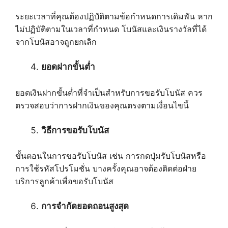
ระยะเวลาที่คุณต้องปฏิบัติตามข้อกำหนดการเดิมพัน หาก
ไม่ปฏิบัติตามในเวลาที่กำหนด โบนัสและเงินรางวัลที่ได้
จากโบนัสอาจถูกยกเลิก
ยอดฝากขั้นต่ำ
ยอดเงินฝากขั้นต่ำที่จำเป็นสำหรับการขอรับโบนัส ควร
ตรวจสอบว่าการฝากเงินของคุณตรงตามเงื่อนไขนี้
วิธีการขอรับโบนัส
ขั้นตอนในการขอรับโบนัส เช่น การกดปุ่มรับโบนัสหรือ
การใช้รหัสโปรโมชั่น บางครั้งคุณอาจต้องติดต่อฝ่าย
บริการลูกค้าเพื่อขอรับโบนัส
การจำกัดยอดถอนสูงสุด