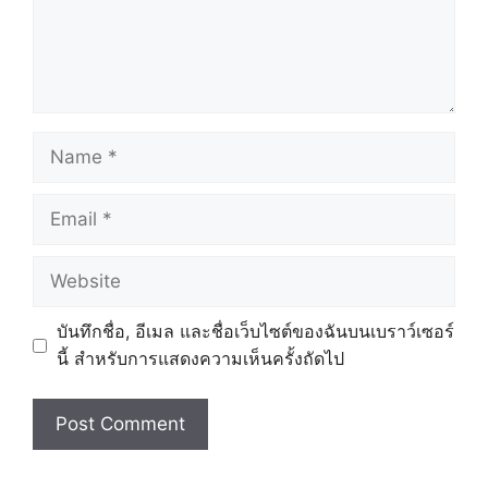
n
t
Name
Email
Website
บันทึกชื่อ, อีเมล และชื่อเว็บไซต์ของฉันบนเบราว์เซอร์
นี้ สำหรับการแสดงความเห็นครั้งถัดไป