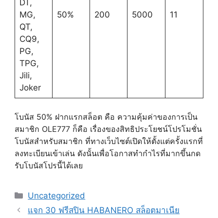
DT,
MG,
50%
200
5000
11
QT,
CQ9,
PG,
TPG,
Jili,
Joker
โบนัส 50% ฝากแรกสล็อต คือ ความคุ้มค่าของการเป็น
สมาชิก OLE777 ก็คือ เรื่องของสิทธิประโยชน์โปรโมชั่น
โบนัสสำหรับสมาชิก ที่ทางเว็บไซต์เปิดให้ตั้งแต่ครั้งแรกที่
ลงทะเบียนเข้าเล่น ดังนั้นเพื่อโอกาสทำกำไรที่มากขึ้นกด
รับโบนัสโปรนี้ได้เลย
Categories
Uncategorized
แจก 30 ฟรีสปิน HABANERO สล็อตมาเนีย