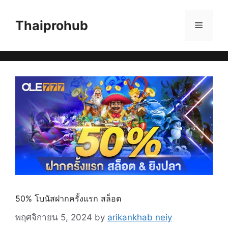
Skip
to
Thaiprohub
Menu
content
50% โบนัสฝากครั้งแรก สล็อต
พฤศจิกายน 5, 2024
by
arikankhab neiy