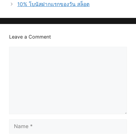
10% โบนัสฝากแรกของวัน สล็อต
Leave a Comment
C
o
m
m
e
n
t
Name