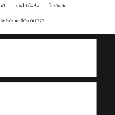
ฟรี
รวมโปรโมชั่น
โปรวันเกิด
เกิดรับโบนัส ที่เว็บ OLE777