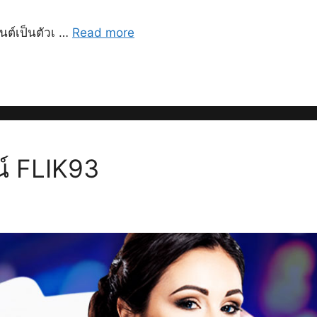
่นต์เป็นตัวเ …
Read more
น์ FLIK93