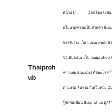
Skip
to
หน้าแรก
เงื่อนไขและข้อ
content
นโยบายความเป็นส่วนตัว thaip
การรับรอง เว็บ thaiprohub ช่ว
ข้อเสนอแนะ เว็บ thaiprohu
Thaiproh
Affiliate Blacklist คืออะไร 
ub
ทายหวย ลุ้นรวย กับเว็บหวย 
รู้จักทีมเขียน thaiprohub ผู้