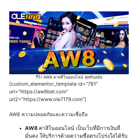
รีวิว AW8 คาสสิโนออนไลน์ สุดทันสมัย
[custom_elementor_template id=”781″
url=”https://aw8bet.com”
url2=”https://www.ole7179.com”]
AW8 ความปลอดภัยและความเชื่อถือ
AW8
คาสิโนออนไลน์ เป็นเว็บที่มีการเงินที่
มั่นคง ให้บริการด้วยความซื่อตรงโปร่งใสได้รับ