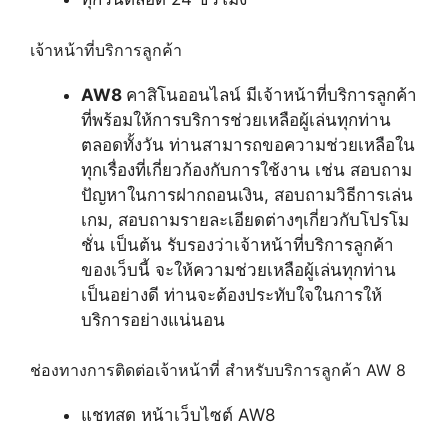
เจ้าหน้าที่บริการลูกค้า
AW8
คาสิโนออนไลน์ มีเจ้าหน้าที่บริการลูกค้า
ที่พร้อมให้การบริการช่วยเหลือผู้เล่นทุกท่าน
ตลอดทั้งวัน ท่านสามารถขอความช่วยเหลือใน
ทุกเรื่องที่เกี่ยวก้องกับการใช้งาน เช่น สอบถาม
ปัญหาในการฝากถอนเงิน, สอบถามวิธีการเล่น
เกม, สอบถามรายละเอียดต่างๆเกี่ยวกับโปรโม
ชั่น เป็นต้น รับรองว่าเจ้าหน้าที่บริการลูกค้า
ของเว็บนี้ จะให้ความช่วยเหลือผู้เล่นทุกท่าน
เป็นอย่างดี ท่านจะต้องประทับใจในการให้
บริการอย่างแน่นอน
ช่องทางการติดต่อเจ้าหน้าที่ สำหรับบริการลูกค้า AW 8
แชทสด หน้าเว็บไซต์ AW8