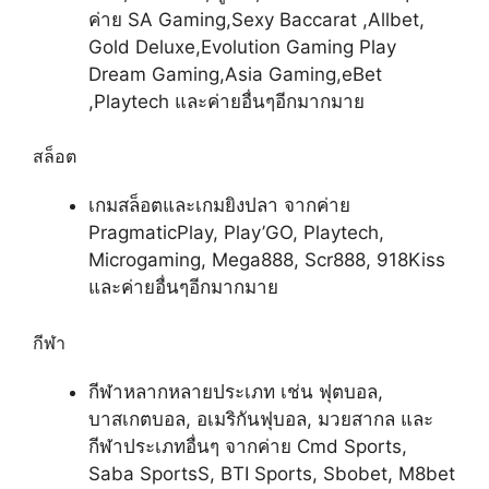
ค่าย SA Gaming,Sexy Baccarat ,Allbet,
Gold Deluxe,Evolution Gaming Play
Dream Gaming,Asia Gaming,eBet
,Playtech และค่ายอื่นๆอีกมากมาย
สล็อต
เกมสล็อตและเกมยิงปลา จากค่าย
PragmaticPlay, Play’GO, Playtech,
Microgaming, Mega888, Scr888, 918Kiss
และค่ายอื่นๆอีกมากมาย
กีฬา
กีฬาหลากหลายประเภท เช่น ฟุตบอล,
บาสเกตบอล, อเมริกันฟุบอล, มวยสากล และ
กีฬาประเภทอื่นๆ จากค่าย Cmd Sports,
Saba SportsS, BTI Sports, Sbobet, M8bet