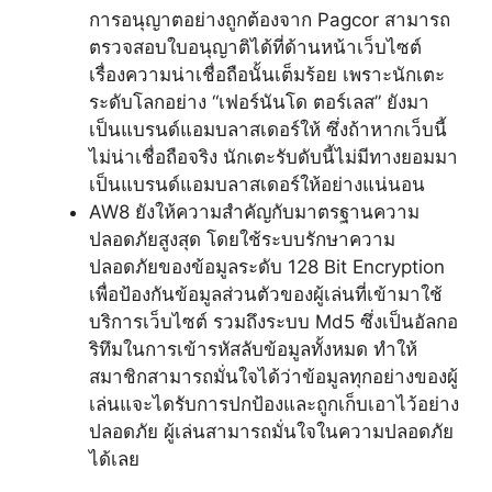
การอนุญาตอย่างถูกต้องจาก Pagcor สามารถ
ตรวจสอบใบอนุญาติได้ที่ด้านหน้าเว็บไซต์
เรื่องความน่าเชื่อถือนั้นเต็มร้อย เพราะนักเตะ
ระดับโลกอย่าง “เฟอร์นันโด ตอร์เลส” ยังมา
เป็นแบรนด์แอมบลาสเดอร์ให้ ซึ่งถ้าหากเว็บนี้
ไม่น่าเชื่อถือจริง นักเตะรับดับนี้ไม่มีทางยอมมา
เป็นแบรนด์แอมบลาสเดอร์ให้อย่างแน่นอน
AW8 ยังให้ความสําคัญกับมาตรฐานความ
ปลอดภัยสูงสุด โดยใช้ระบบรักษาความ
ปลอดภัยของข้อมูลระดับ 128 Bit Encryption
เพื่อป้องกันข้อมูลส่วนตัวของผู้เล่นที่เข้ามาใช้
บริการเว็บไซต์ รวมถึงระบบ Md5 ซึ่งเป็นอัลกอ
ริทึมในการเข้ารหัสลับข้อมูลทั้งหมด ทําให้
สมาชิกสามารถมั่นใจได้ว่าข้อมูลทุกอย่างของผู้
เล่นแจะไดรับการปกป้องและถูกเก็บเอาไว้อย่าง
ปลอดภัย ผู้เล่นสามารถมั่นใจในความปลอดภัย
ได้เลย