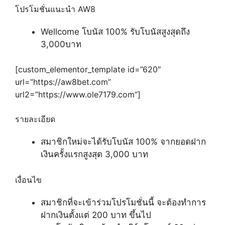
โปรโมชั่นแนะนำ AW8
Wellcome โบนัส 100% รับโบนัสสูงสุดถึง
3,000บาท
[custom_elementor_template id=”620″
url=”https://aw8bet.com”
url2=”https://www.ole7179.com”]
รายละเอียด
สมาชิกใหม่จะได้รับโบนัส 100% จากยอดฝาก
เงินครั้งแรกสูงสุด 3,000 บาท
เงื่อนไข
สมาชิกที่จะเข้าร่วมโปรโมชั่นนี้ จะต้องทำการ
ฝากเงินตั้งแต่ 200 บาท ขึ้นไป