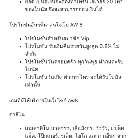
ยอดโบนัสเงินจะต้องทำเทิร์นโอเวอร์ 20 เท่า
ของโบนัส จึงจะสามารถถอนเงินได้
โปรโมชั่นอื่นๆที่น่าสนใจเว็บ AW 8
โปรโมชั่นสำหรับสมาชิก Vip
โปรโมชั่น รับเงินคืนรายวันสูงสุด 0.8% ไม่
จำกัด
โปรโมชั่นวันครอบครัว ทุกวันพุธ ฝากและรับ
โบนัส
โปรโมชั่นวันเกิด ฝากท่าไหร่ จะได้รับโบนัส
เท่านั้น
เกมที่มีให้บริการในเว็บไซต์ aw8
คาสิโน
เกมคาสิโน บาคาร่า, เสือมังกร, วัววัว, แบล็ค
แจ็ค, โป๊กเกอร์, รูเล็ต, ไฮโล และเกมอื่นๆ จาก