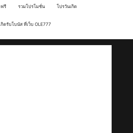
ฟรี
รวมโปรโมชั่น
โปรวันเกิด
เกิดรับโบนัส ที่เว็บ OLE777