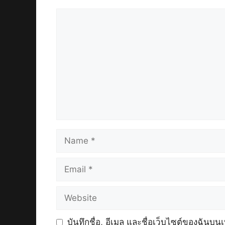
C
o
m
m
e
n
t
Name
Email
Website
บันทึกชื่อ, อีเมล และชื่อเว็บไซต์ของฉันบน