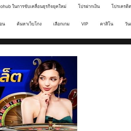
prohub ในการขับเคลื่อนธุรกิจยุคใหม่
โปรฝากเงิน
โปรเครดิต
่อน
ค้นหาเว็บโกง
เลือกเกม
VIP
คาสิโน
วัน