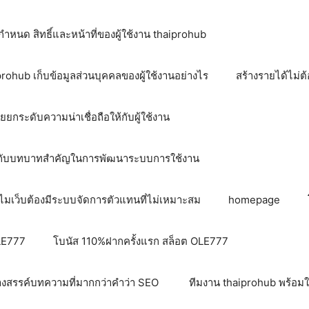
กำหนด สิทธิ์และหน้าที่ของผู้ใช้งาน thaiprohub
rohub เก็บข้อมูลส่วนบุคคลของผู้ใช้งานอย่างไร
สร้างรายได้ไม่ต
ยยกระดับความน่าเชื่อถือให้กับผู้ใช้งาน
b กับบทบาทสำคัญในการพัฒนาระบบการใช้งาน
ทำไมเว็บต้องมีระบบจัดการตัวแทนที่ไม่เหมาะสม
homepage
OLE777
โบนัส 110%ฝากครั้งแรก สล็อต OLE777
สร้างสรรค์บทความที่มากกว่าคำว่า SEO
ทีมงาน thaiprohub พร้อมใ