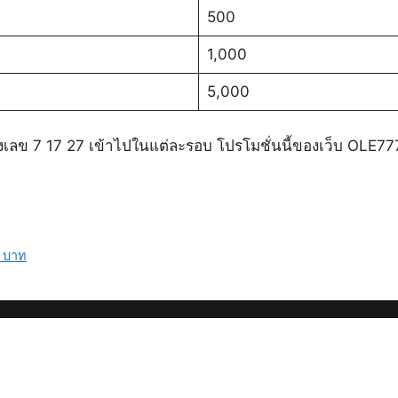
500
1,000
5,000
กแทงเลข 7 17 27 เข้าไปในแต่ละรอบ โปรโมชั่นนี้ของเว็บ OLE777
5 บาท