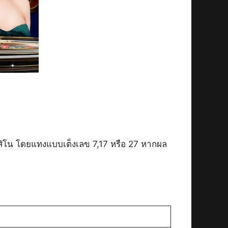
 คาสิโน โดยแทงแบบเต็งเลข 7,17 หรือ 27 หากผล