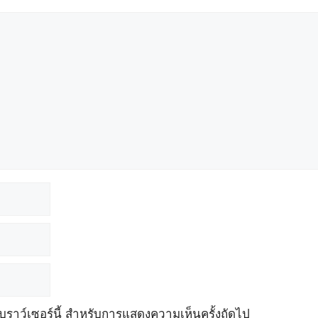
เบราว์เซอร์นี้ สำหรับการแสดงความเห็นครั้งถัดไป