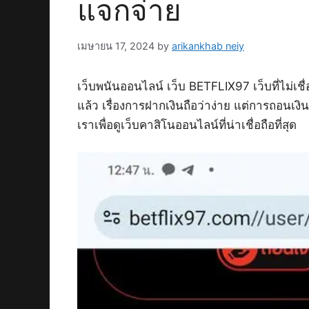
แจกจ่าย
เมษายน 17, 2024
by
arikankhab neiy
เว็บพนันออนไลน์ เว็บ BETFLIX97 เว็บที่ไม่เชื่
แล้ว เรื่องการฝากเงินถือว่าง่าย แต่การถอนเง
เราเพื่อดูเว็บคาสิโนออนไลน์ที่น่าเชื่อถือที่สุด