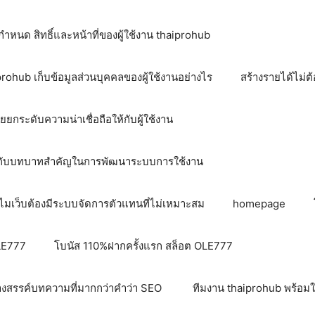
กำหนด สิทธิ์และหน้าที่ของผู้ใช้งาน thaiprohub
rohub เก็บข้อมูลส่วนบุคคลของผู้ใช้งานอย่างไร
สร้างรายได้ไม่ต
ยยกระดับความน่าเชื่อถือให้กับผู้ใช้งาน
b กับบทบาทสำคัญในการพัฒนาระบบการใช้งาน
ทำไมเว็บต้องมีระบบจัดการตัวแทนที่ไม่เหมาะสม
homepage
OLE777
โบนัส 110%ฝากครั้งแรก สล็อต OLE777
สร้างสรรค์บทความที่มากกว่าคำว่า SEO
ทีมงาน thaiprohub พร้อมใ