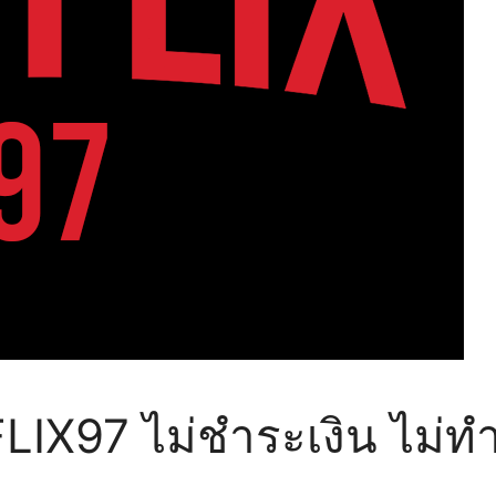
LIX97 ไม่ชำระเงิน ไม่