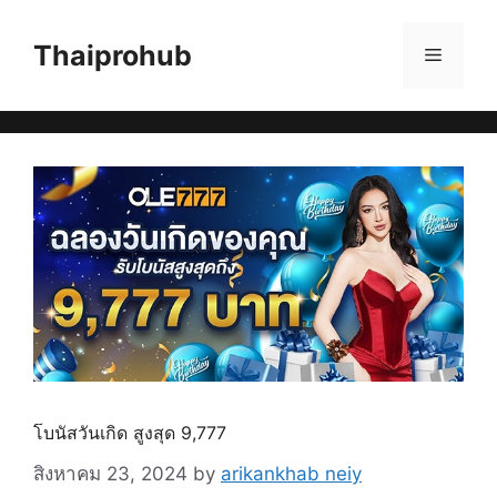
Skip
to
Thaiprohub
Menu
content
โบนัสวันเกิด สูงสุด 9,777
สิงหาคม 23, 2024
by
arikankhab neiy