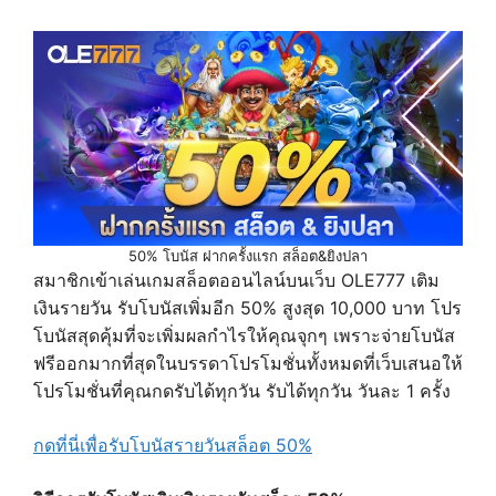
50% โบนัส ฝากครั้งแรก สล็อต&ยิงปลา
สมาชิกเข้าเล่นเกมสล็อตออนไลน์บนเว็บ OLE777 เติม
เงินรายวัน รับโบนัสเพิ่มอีก 50% สูงสุด 10,000 บาท โปร
โบนัสสุดคุ้มที่จะเพิ่มผลกำไรให้คุณจุกๆ เพราะจ่ายโบนัส
ฟรีออกมากที่สุดในบรรดาโปรโมชั่นทั้งหมดที่เว็บเสนอให้
โปรโมชั่นที่คุณกดรับได้ทุกวัน รับได้ทุกวัน วันละ 1 ครั้ง
กดที่นี่เพื่อรับโบนัสรายวันสล็อต 50%