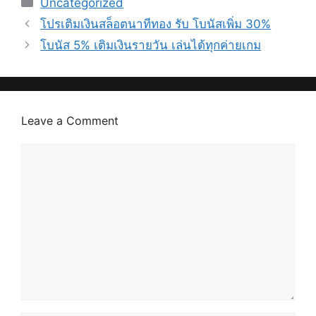
Uncategorized
โปรเติมเงินสล็อตนาทีทอง รับ โบนัสเพิ่ม 30%
โบนัส 5% เติมเงินรายวัน เล่นได้ทุกค่ายเกม
Leave a Comment
C
o
m
m
e
n
t