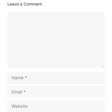
Leave a Comment
C
o
m
m
e
n
t
Name
Email
Website