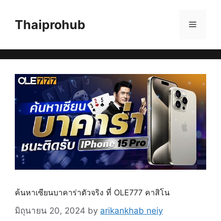
Skip
to
Thaiprohub
Menu
content
ค้นหาเซียนบาคาร่าตัวจริง ที่ OLE777 คาสิโน
มิถุนายน 20, 2024
by
arikankhab neiy