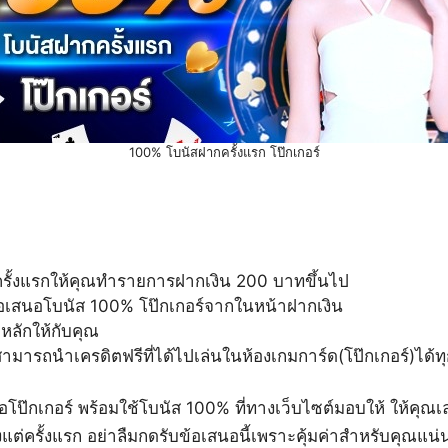
100% โบนัสฝากครั้งแรก โป๊กเกอร์
นครั้งแรกให้คุณทำรายการฝากเงิน 200 บาทขึ้นไป
้อเสนอโบนัส 100% โป๊กเกอร์จากในหน้าฝากเงิน
หลักให้กับคุณ
ณสามารถนำเครดิตฟรีที่ได้ไปเล่นในห้องเกมการ์ด(โป๊กเกอร์)ได้
ป๊กเกอร์ พร้อมใช้โบนัส 100% ที่ทางเว็บไซต์มอบให้ ให้คุณเล่น
ต่ครั้งแรก อย่าลืมกดรับข้อเสนอนี้เพราะคุ้มค่าสำหรับคุณแน