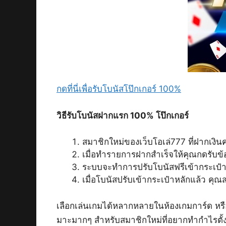
กดที่นี่เพื่อรับโบนัสโป๊กเกอร์ 100%
วิธีรับโบนัสฝากแรก 100% โป๊กเกอร์
สมาชิกใหม่ของเว็บโอเล่777 ที่ฝากเงิ
เมื่อทำรายการฝากสำเร็จให้คุณกดรับข
ระบบจะทำการปรับโบนัสฟรีเข้ากระเป๋า
เมื่อโบนัสปรับเข้ากระเป๋าหลักแล้ว คุ
เลือกเล่นเกมได้หลากหลายในห้องเกมการ์ด หรือโ
มาะมากๆ สำหรับสมาชิกใหม่ที่อยากทำกำไรตั้งแ