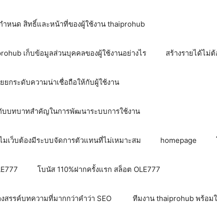
กำหนด สิทธิ์และหน้าที่ของผู้ใช้งาน thaiprohub
rohub เก็บข้อมูลส่วนบุคคลของผู้ใช้งานอย่างไร
สร้างรายได้ไม่ต
ยยกระดับความน่าเชื่อถือให้กับผู้ใช้งาน
b กับบทบาทสำคัญในการพัฒนาระบบการใช้งาน
ทำไมเว็บต้องมีระบบจัดการตัวแทนที่ไม่เหมาะสม
homepage
OLE777
โบนัส 110%ฝากครั้งแรก สล็อต OLE777
สร้างสรรค์บทความที่มากกว่าคำว่า SEO
ทีมงาน thaiprohub พร้อมใ