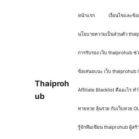
Skip
to
หน้าแรก
เงื่อนไขและข้อ
content
นโยบายความเป็นส่วนตัว thaip
การรับรอง เว็บ thaiprohub ช่ว
ข้อเสนอแนะ เว็บ thaiprohu
Thaiproh
Affiliate Blacklist คืออะไร 
ub
ทายหวย ลุ้นรวย กับเว็บหวย 
รู้จักทีมเขียน thaiprohub ผู้