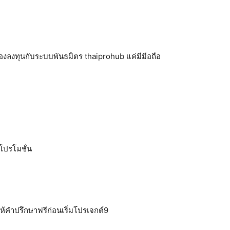
้องลงทุนกับระบบพันธมิตร thaiprohub แค่มีมือถือ
โปรโมชั่น
ห้คำปรึกษาฟรีก่อนเริ่มโปรเจกต์9