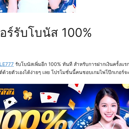
กอร์รับโบนัส 100%
LE777
รับโบนัสเพิ่มอีก 100% ทันที สำหรับการฝากเงินครั้งแร
์ด้วยตัวเองได้ง่ายๆ เลย โปรโมชั่นนี้คนชอบเกมไพ่โป๊กเกอร์จะ