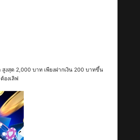
ก สูงสุด 2,000 บาท เพียงฝากเงิน 200 บาทขึ้น
ต้องเลิฟ