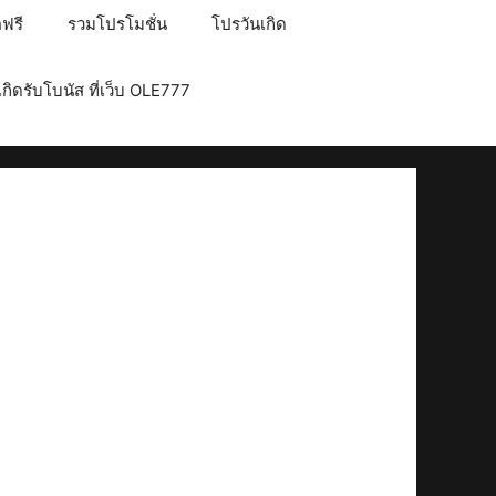
ฟรี
รวมโปรโมชั่น
โปรวันเกิด
เกิดรับโบนัส ที่เว็บ OLE777