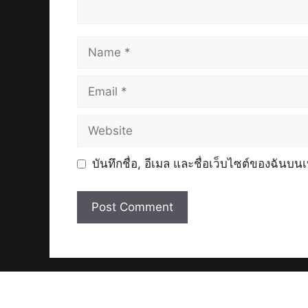
Name
Email
Website
บันทึกชื่อ, อีเมล และชื่อเว็บไซต์ของฉันบน