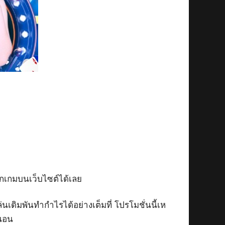
ทุกเกมบนเว็บไซต์ได้เลย
เดิมพันทำกำไรได้อย่างเต็มที่ โปรโมชั่นนี้เห
่นอน