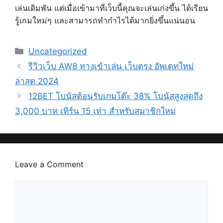
เล่นเดิมพัน แต่เมื่อเข้ามาที่เว็บนี้คุณจะเล่นเก่งขึ้น ได้เรียน
รู้เกมใหม่ๆ และสามารถทำกำไรได้มากยิ่งขึ้นแน่นอน
Categories
Uncategorized
รีวิวเว็บ AW8 ทางเข้าเล่น เว็บตรง อัพเดทใหม่
ล่าสุด 2024
12BET โบนัสต้อนรับเกมโต๊ะ 38% โบนัสสูงสุดถึง
3,000 บาท เทิร์น 15 เท่า สำหรับสมาชิกใหม่
Leave a Comment
C
o
m