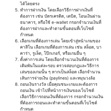
ได้โดยตรง
ทำการฝากเงิน โดยเลือกวิธีการฝากเงินที่
ต้องการ เช่น บัตรเครดิต, เดบิต, โอนเงินผ่าน
ธนาคาร, หรือใช้ e-wallet กรอกจำนวนเงินที่
ต้องการฝากและทำตามขั้นตอนที่เว็บไซต์
กำหนด
เลือกเกมที่ต้องการเล่น โดยเข้าสู่หน้าเกมของ
คาสิโน เลือกเกมที่ต้องการเล่น เช่น สล็อต, บา
คาร่า, รูเล็ต, โป๊กเกอร์, หรือเกมอื่น ๆ
ตั้งค่าการเล่น โดยเลือกจำนวนเงินที่ต้องการ
เดิมพันในแต่ละรอบ ตรวจสอบกฎและวิธีการ
เล่นของเกมนั้น ๆ หากเป็นสล็อต เลือกจำนวน
เส้นการจ่ายเงิน (paylines) และหมุนวงล้อ
ถอนเงินรางวัล เมื่อคุณชนะเกมและต้องการ
ถอนเงิน เข้าไปที่หน้าการเงินของเว็บไซต์
เลือกวิธีการถอนเงินที่ต้องการ กรอกจำนวนเงิน
ที่ต้องการถอนและทำตามขั้นตอนที่เว็บไซต์
กำหนด