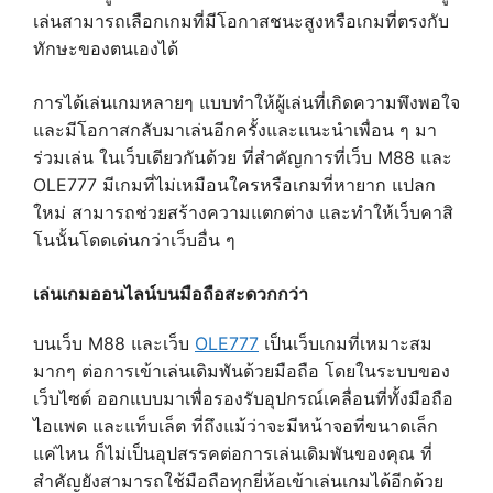
เล่นสามารถเลือกเกมที่มีโอกาสชนะสูงหรือเกมที่ตรงกับ
ทักษะของตนเองได้
การได้เล่นเกมหลายๆ แบบทำให้ผู้เล่นที่เกิดความพึงพอใจ
และมีโอกาสกลับมาเล่นอีกครั้งและแนะนำเพื่อน ๆ มา
ร่วมเล่น ในเว็บเดียวกันด้วย ที่สำคัญการที่เว็บ M88 และ
OLE777 มีเกมที่ไม่เหมือนใครหรือเกมที่หายาก แปลก
ใหม่ สามารถช่วยสร้างความแตกต่าง และทำให้เว็บคาสิ
โนนั้นโดดเด่นกว่าเว็บอื่น ๆ
เล่นเกมออนไลน์บนมือถือสะดวกกว่า
บนเว็บ M88 และเว็บ
OLE777
เป็นเว็บเกมที่เหมาะสม
มากๆ ต่อการเข้าเล่นเดิมพันด้วยมือถือ โดยในระบบของ
เว็บไซต์ ออกแบบมาเพื่อรองรับอุปกรณ์เคลื่อนที่ทั้งมือถือ
ไอแพด และแท็บเล็ต ที่ถึงแม้ว่าจะมีหน้าจอที่ขนาดเล็ก
แค่ไหน ก็ไม่เป็นอุปสรรคต่อการเล่นเดิมพันของคุณ ที่
สำคัญยังสามารถใช้มือถือทุกยี่ห้อเข้าเล่นเกมได้อีกด้วย