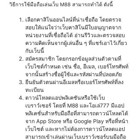
วิธีการใช้มือถือเล่นเว็บ M88 สามารถทำได้ ดังนี้
เลือกคาสิโนออนไลน์ที่น่าเชื่อถือ โดยตรวจ
สอบให้แน่ใจว่าเว็บคาสิโนมีใบอนุญาตจาก
หน่วยงานที่เชื่อถือได้ อ่านรีวิวและตรวจสอบ
ความคิดเห็นจากผู้เล่นอื่น ๆ ที่แชร์เอาไว้เกี่ยว
กับเว็บนี้
สมัครสมาชิก โดยกรอกข้อมูลส่วนตัวตามที่
เว็บไซต์กำหนด เช่น ชื่อ, อีเมล, เบอร์โทรศัพท์
จากนั้นสร้างชื่อผู้ใช้และรหัสผ่านที่ปลอดภัย
ยืนยันตัวตนผ่านอีเมลหรือเบอร์โทรศัพท์ที่ลง
ทะเบียน
ดาวน์โหลดแอปพลิเคชันหรือใช้เว็บ
เบราว์เซอร์ โดยที่ M88 และโอเล่777 มีแอป
พลิเคชั่นสำหรับมือถือที่สามารถดาวน์โหลดได้
จาก App Store หรือ Google Play หรือที่หน้า
เว็บไซต์ และหากไม่ต้องการดาวน์โหลดแอป
สามารถเข้าเล่นผ่านเว็บเบราว์เซอร์บนมือถือ