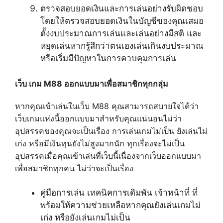
ตรวจสอบยอดเงินและการเล่นอย่างรับผิดชอบ
โดยให้ตรวจสอบยอดเงินในบัญชีของคุณเสมอ
ตั้งงบประมาณการเล่นและเล่นอย่างมีสติ และ
หยุดเล่นหากรู้สึกว่าตนเองเล่นเกินงบประมาณ
หรือเริ่มมีปัญหาในการควบคุมการเล่น
เว็บ เกม M88 ออกแบบมาเพื่อสมาชิกทุกกลุ่ม
หากคุณเข้าเล่นในเว็บ M88 คุณสามารถสบายใจได้ว่า
เว็บเกมแห่งนี้ออกแบบมาสำหรับคุณแน่นอนไม่ว่า
อุปสรรคของคุณจะเป็นเรื่อง การเล่นเกมไม่เป็น ยังเล่นไม่
เก่ง หรือมีเงินทุนยังไม่สูงมากนัก ทุกเรื่องจะไม่เป็น
อุปสรรคเมื่อคุณเข้าเล่นที่เว็บนี้เนื่องจากเว็บออกแบบมา
เพื่อสมาชิกทุกคน ไม่ว่าจะเป็นเรื่อง
คู่มือการเล่น เทคนิคการเดิมพัน เจ้าหน้าที่ ที่
พร้อมให้ความช่วยเหลือหากคุณยังเล่นเกมไม่
เก่ง หรือยังเล่นเกมไม่เป็น