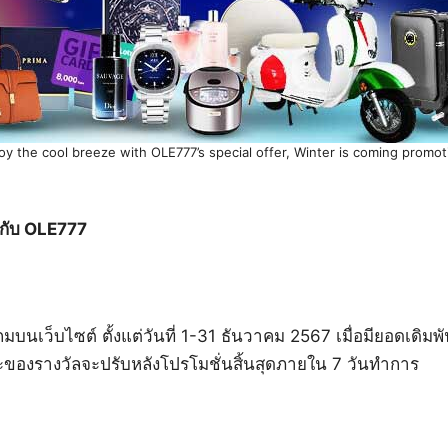
oy the cool breeze with OLE777’s special offer, Winter is coming promot
ี กับ OLE777
เว็บไซต์ ตั้งแต่วันที่ 1-31 ธันวาคม 2567 เมื่อมียอดเดิมพัน
ละของรางวัลจะปรับหลังโปรโมชั่นสิ้นสุดภายใน 7 วันทำการ