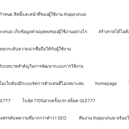
กำหนด สิทธิ์และหน้าที่ของผู้ใช้งาน thaiprohub
rohub เก็บข้อมูลส่วนบุคคลของผู้ใช้งานอย่างไร
สร้างรายได้ไม่ต
ยยกระดับความน่าเชื่อถือให้กับผู้ใช้งาน
b กับบทบาทสำคัญในการพัฒนาระบบการใช้งาน
ทำไมเว็บต้องมีระบบจัดการตัวแทนที่ไม่เหมาะสม
homepage
OLE777
โบนัส 110%ฝากครั้งแรก สล็อต OLE777
สร้างสรรค์บทความที่มากกว่าคำว่า SEO
ทีมงาน thaiprohub พร้อมใ