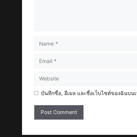
e
n
t
Name
Email
Website
บันทึกชื่อ, อีเมล และชื่อเว็บไซต์ของฉันบน