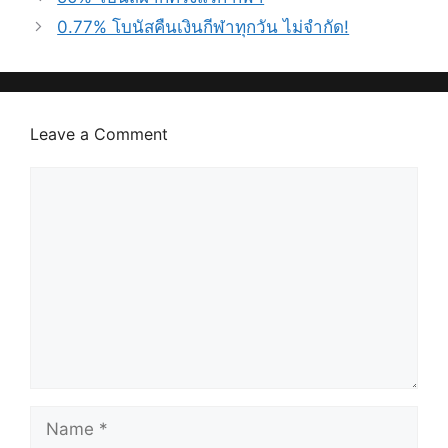
0.77% โบนัสคืนเงินกีฬาทุกวัน ไม่จำกัด!
Leave a Comment
C
o
m
m
e
n
t
Name