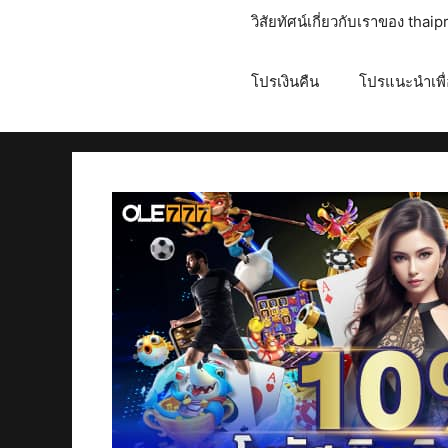
วิสัยทัศน์เกี่ยวกับเราของ thai
โปรเงินคืน
โปรแนะนำเพื