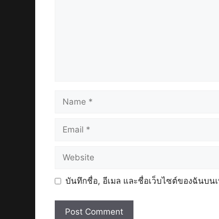
m
m
e
n
t
Name
Email
Website
บันทึกชื่อ, อีเมล และชื่อเว็บไซต์ของฉันบน