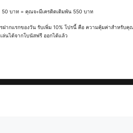
ีก 50 บาท = คุณจะมีเครดิตเดิมพัน 550 บาท
รฝากแรกของวัน รับเพิ่ม 10% โปรนี้ คือ ความคุ้มค่าสำหรับคุณ 
ณเล่นได้จากโบนัสฟรี ออกได้แล้ว