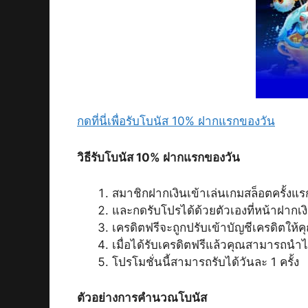
กดที่นี่เพื่อรับโบนัส 10% ฝากแรกของวัน
วิธีรับโบนัส 10% ฝากแรกของวัน
สมาชิกฝากเงินเข้าเล่นเกมสล็อตครั้งแ
และกดรับโปรได้ด้วยตัวเองที่หน้าฝากเง
เครดิตฟรีจะถูกปรับเข้าบัญชีเครดิตให้
เมื่อได้รับเครดิตฟรีแล้วคุณสามารถนำ
โปรโมชั่นนี้สามารถรับได้วันละ 1 ครั้ง
ตัวอย่างการคำนวณโบนัส