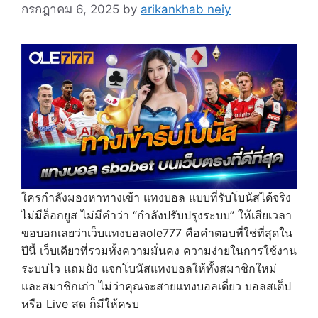
กรกฎาคม 6, 2025
by
arikankhab neiy
ใครกำลังมองหาทางเข้า แทงบอล แบบที่รับโบนัสได้จริง
ไม่มีล็อกยูส ไม่มีคำว่า “กำลังปรับปรุงระบบ” ให้เสียเวลา
ขอบอกเลยว่าเว็บแทงบอลole777 คือคำตอบที่ใช่ที่สุดใน
ปีนี้ เว็บเดียวที่รวมทั้งความมั่นคง ความง่ายในการใช้งาน
ระบบไว แถมยัง แจกโบนัสแทงบอลให้ทั้งสมาชิกใหม่
และสมาชิกเก่า ไม่ว่าคุณจะสายแทงบอลเดี่ยว บอลสเต็ป
หรือ Live สด ก็มีให้ครบ