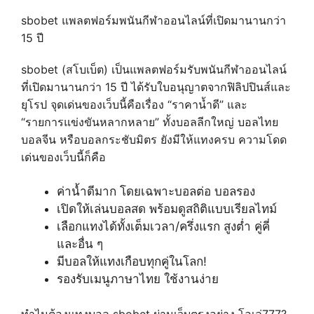
sbobet แพลตฟอร์มพนันกีฬาออนไลน์ที่เปิดมานานกว่า
15 ปี
sbobet (สโบเบ็ต) เป็นแพลตฟอร์มรับพนันกีฬาออนไลน์
ที่เปิดมานานกว่า 15 ปี ได้รับใบอนุญาตจากฟิลิปปินส์และ
ยุโรป จุดเด่นของเว็บนี้คือเรื่อง “ราคาน้ำดี” และ
“รายการแข่งขันหลากหลาย” ทั้งบอลลีกใหญ่ บอลไทย
บอลจีน หรือบอลกระชับมิตร ยังมีให้แทงครบ ความโดด
เด่นของเว็บนี้ก็คือ
ค่าน้ำดีมาก โดยเฉพาะบอลต่อ บอลรอง
เปิดให้เล่นบอลสด พร้อมดูสถิติแบบเรียลไทม์
เลือกแทงได้ทั้งเต็มเวลา/ครึ่งแรก สูงต่ำ คู่คี่
และอื่น ๆ
มีบอลให้แทงเกือบทุกคู่ในโลก!
รองรับเมนูภาษาไทย ใช้งานง่าย