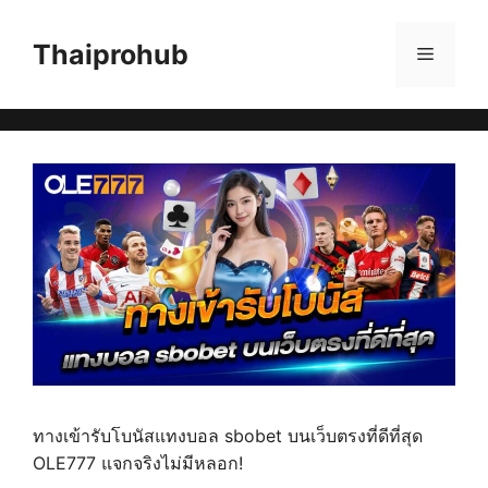
Skip
to
Thaiprohub
Menu
content
ทางเข้ารับโบนัสแทงบอล sbobet บนเว็บตรงที่ดีที่สุด
OLE777 แจกจริงไม่มีหลอก!