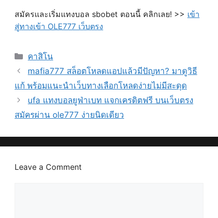
สมัครและเริ่มแทงบอล sbobet ตอนนี้ คลิกเลย! >>
เข้า
สู่ทางเข้า OLE777 เว็บตรง
Categories
คาสิโน
mafia777 สล็อตโหลดแอปแล้วมีปัญหา? มาดูวิธี
แก้ พร้อมแนะนำเว็บทางเลือกโหลดง่ายไม่มีสะดุด
ufa แทงบอลยูฟ่าเบท แจกเครดิตฟรี บนเว็บตรง
สมัครผ่าน ole777 ง่ายนิดเดียว
Leave a Comment
C
o
m