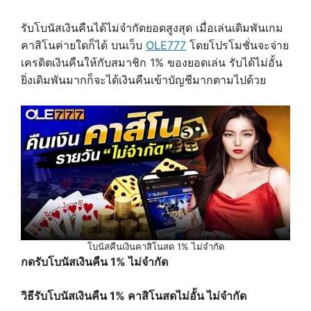
รับโบนัสเงินคืนได้ไม่จำกัดยอดสูงสุด เมื่อเล่นเดิมพันเกม
คาสิโนค่ายใดก็ได้ บนเว็บ
OLE777
โดยโปรโมชั่นจะจ่าย
เครดิตเงินคืนให้กับสมาชิก 1% ของยอดเล่น รับได้ไม่อั้น
ยิ่งเดิมพันมากก็จะได้เงินคืนเข้าบัญชีมากตามไปด้วย
โบนัสคืนเงินคาสิโนสด 1% ไม่จำกัด
กดรับโบนัสเงินคืน 1% ไม่จำกัด
วิธีรับโบนัสเงินคืน 1% คาสิโนสดไม่อั้น ไม่จำกัด