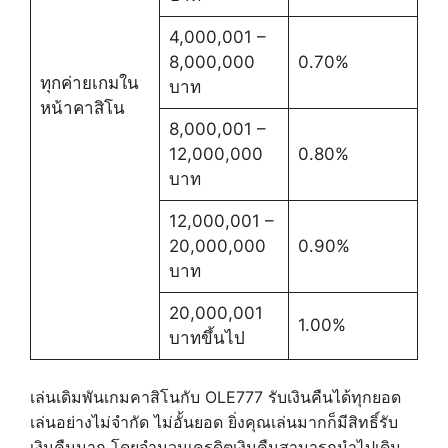
4,000,001 –
8,000,000
0.70%
ทุกค่ายเกมใน
บาท
หน้าคาสิโน
8,000,001 –
12,000,000
0.80%
บาท
12,000,001 –
20,000,000
0.90%
บาท
20,000,001
1.00%
บาทขึ้นไป
เล่นเดิมพันเกมคาสิโนกับ OLE777 รับเงินคืนได้ทุกยอด
เล่นอย่างไม่จำกัด ไม่อั้นยอด ยิ่งคุณเล่นมากก็มีสิทธิ์รับ
เงินคืนมาก โดยจำนวนเครดิตเงินคืนสามารถนำไปเดิม