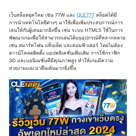
เว็บสล็อตยุคใหม่ เช่น 77W และ
OLE777
สล็อตได้มี
การนำเทคโนโลยีต่างๆ มาใช้เพื่อเพิ่มประสบการณ์การ
เล่นให้กับผู้เล่นมากยิ่งขึ้น เช่น ระบบ HTML5 ใช้ในการ
พัฒนาเกมเพื่อให้สามารถเล่นได้บนอุปกรณ์ที่หลากหลาย
เช่น สมาร์ทโฟน แท็บเล็ต และคอมพิวเตอร์ โดยไม่ต้อง
ดาวน์โหลดติดตั้ง แอปพลิเคชั่นเพิ่มเติม การใช้กราฟิก
3D และแอนิเมชั่นที่มีคุณภาพสูง ทำให้เกมมีความ
สวยงามและน่าตื่นเต้นมากยิ่งขึ้น