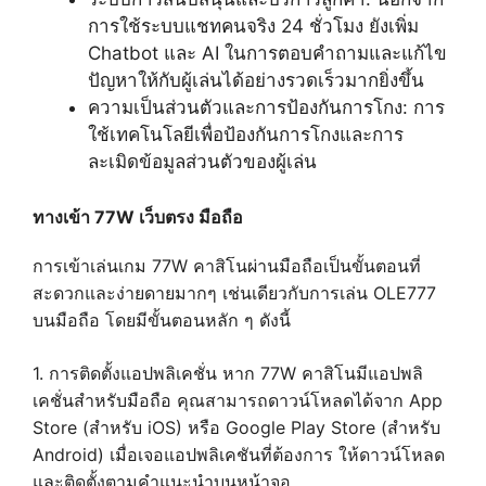
การใช้ระบบแชทคนจริง 24 ชั่วโมง ยังเพิ่ม
Chatbot และ AI ในการตอบคำถามและแก้ไข
ปัญหาให้กับผู้เล่นได้อย่างรวดเร็วมากยิ่งขึ้น
ความเป็นส่วนตัวและการป้องกันการโกง: การ
ใช้เทคโนโลยีเพื่อป้องกันการโกงและการ
ละเมิดข้อมูลส่วนตัวของผู้เล่น
ทางเข้า 77W เว็บตรง มือถือ
การเข้าเล่นเกม 77W คาสิโนผ่านมือถือเป็นขั้นตอนที่
สะดวกและง่ายดายมากๆ เช่นเดียวกับการเล่น OLE777
บนมือถือ โดยมีขั้นตอนหลัก ๆ ดังนี้
1. การติดตั้งแอปพลิเคชั่น หาก 77W คาสิโนมีแอปพลิ
เคชั่นสำหรับมือถือ คุณสามารถดาวน์โหลดได้จาก App
Store (สำหรับ iOS) หรือ Google Play Store (สำหรับ
Android) เมื่อเจอแอปพลิเคชันที่ต้องการ ให้ดาวน์โหลด
และติดตั้งตามคำแนะนำบนหน้าจอ