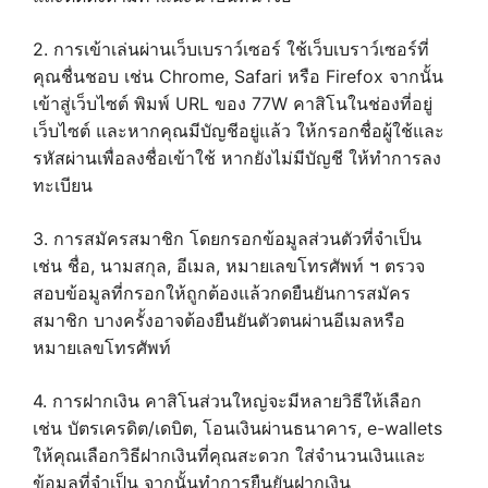
2. การเข้าเล่นผ่านเว็บเบราว์เซอร์ ใช้เว็บเบราว์เซอร์ที่
คุณชื่นชอบ เช่น Chrome, Safari หรือ Firefox จากนั้น
เข้าสู่เว็บไซต์ พิมพ์ URL ของ 77W คาสิโนในช่องที่อยู่
เว็บไซต์ และหากคุณมีบัญชีอยู่แล้ว ให้กรอกชื่อผู้ใช้และ
รหัสผ่านเพื่อลงชื่อเข้าใช้ หากยังไม่มีบัญชี ให้ทำการลง
ทะเบียน
3. การสมัครสมาชิก โดยกรอกข้อมูลส่วนตัวที่จำเป็น
เช่น ชื่อ, นามสกุล, อีเมล, หมายเลขโทรศัพท์ ฯ ตรวจ
สอบข้อมูลที่กรอกให้ถูกต้องแล้วกดยืนยันการสมัคร
สมาชิก บางครั้งอาจต้องยืนยันตัวตนผ่านอีเมลหรือ
หมายเลขโทรศัพท์
4. การฝากเงิน คาสิโนส่วนใหญ่จะมีหลายวิธีให้เลือก
เช่น บัตรเครดิต/เดบิต, โอนเงินผ่านธนาคาร, e-wallets
ให้คุณเลือกวิธีฝากเงินที่คุณสะดวก ใส่จำนวนเงินและ
ข้อมูลที่จำเป็น จากนั้นทำการยืนยันฝากเงิน