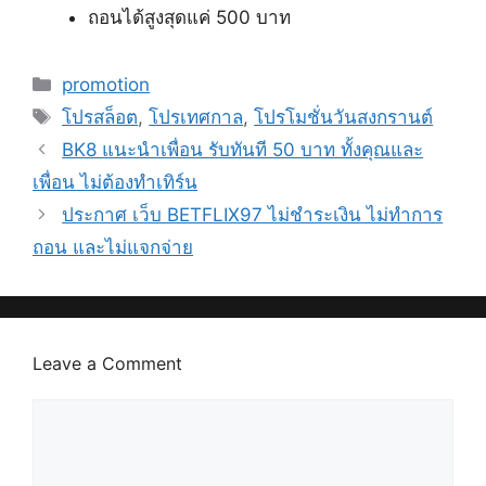
ถอนได้สูงสุดแค่ 500 บาท
Categories
promotion
Tags
โปรสล็อต
,
โปรเทศกาล
,
โปรโมชั่นวันสงกรานต์
BK8 แนะนำเพื่อน รับทันที 50 บาท ทั้งคุณและ
เพื่อน ไม่ต้องทำเทิร์น
ประกาศ เว็บ BETFLIX97 ไม่ชำระเงิน ไม่ทำการ
ถอน และไม่แจกจ่าย
Leave a Comment
C
o
m