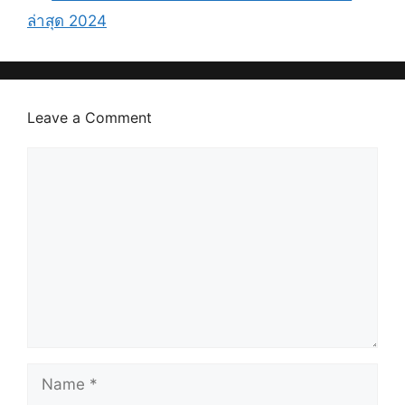
ล่าสุด 2024
Leave a Comment
C
o
m
m
e
n
t
Name