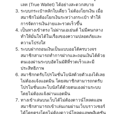
เลท (True Wallet) ได้อย่างสะดวกสบาย
ระบบกระเป๋าหลักใบเดียว ไม่ต้องโยกเงิน เมื่อ
สมาชิกไม่ต้องโยกเงินระหว่างกระเป๋า ทำให้
การจัดการเงินง่ายและรวดเร็วขึ้น
เป็นทางเข้าตรง ไม่ผ่านเอเย่นต์ ไม่มีคนกลาง
ทำให้มั่นใจได้ในเรื่องของความปลอดภัยและ
ความโปร่งใส
ระบบฝากถอนเงินเป็นแบบออโต้ครบวงจร
สมาชิกสามารถทำการฝากและถอนเงินได้ด้วย
ตนเองผ่านระบบอัตโนมัติที่รวดเร็วและมี
ประสิทธิภาพ
สมาชิกกดรับโปรโมชั่นโบนัสด้วยตัวเองได้เลย
ไม่ต้องแจ้งแอดมิน โดยสมาชิกสามารถกดรับ
โปรโมชั่นและโบนัสได้ด้วยตนเองผ่านระบบ
โดยไม่ต้องแจ้งผ่านแอดมิน
ทางเข้าเล่นบนเว็บได้ไม่ต้องดาวน์โหลดแอพ
สมาชิกสามารถเข้าเล่นเกมผ่านเว็บบราวเซอร์
ได้โดยตรงโดยไม่ต้องดาวน์โหลดแอพพลิเคชัน