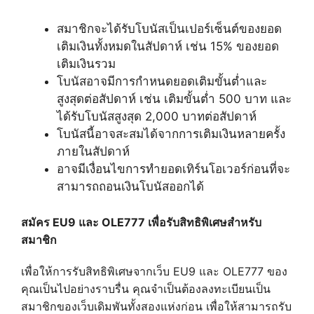
สมาชิกจะได้รับโบนัสเป็นเปอร์เซ็นต์ของยอด
เติมเงินทั้งหมดในสัปดาห์ เช่น 15% ของยอด
เติมเงินรวม
โบนัสอาจมีการกำหนดยอดเติมขั้นต่ำและ
สูงสุดต่อสัปดาห์ เช่น เติมขั้นต่ำ 500 บาท และ
ได้รับโบนัสสูงสุด 2,000 บาทต่อสัปดาห์
โบนัสนี้อาจสะสมได้จากการเติมเงินหลายครั้ง
ภายในสัปดาห์
อาจมีเงื่อนไขการทำยอดเทิร์นโอเวอร์ก่อนที่จะ
สามารถถอนเงินโบนัสออกได้
สมัคร EU9 และ OLE777 เพื่อรับสิทธิพิเศษสำหรับ
สมาชิก
เพื่อให้การรับสิทธิพิเศษจากเว็บ EU9 และ OLE777 ของ
คุณเป็นไปอย่างราบรื่น คุณจำเป็นต้องลงทะเบียนเป็น
สมาชิกของเว็บเดิมพันทั้งสองแห่งก่อน เพื่อให้สามารถรับ