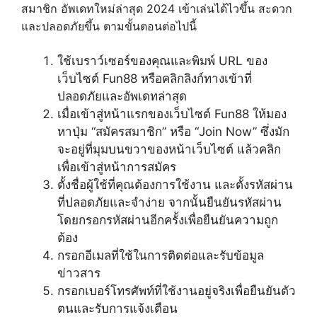
สมาชิก อัพเดทใหม่ล่าสุด 2024 เข้าเล่นได้ไวขึ้น สะดวก
และปลอดภัยขึ้น ตามขั้นตอนต่อไปนี้
ใช้เบราว์เซอร์ของคุณและพิมพ์ URL ของ
เว็บไซต์ Fun88 หรือคลิกลิงก์ทางเข้าที่
ปลอดภัยและอัพเดทล่าสุด
เมื่อเข้าสู่หน้าแรกของเว็บไซต์ Fun88 ให้มอง
หาปุ่ม “สมัครสมาชิก” หรือ “Join Now” ซึ่งมัก
จะอยู่ที่มุมบนขวาของหน้าเว็บไซต์ แล้วคลิก
เพื่อเข้าสู่หน้าการสมัคร
ตั้งชื่อผู้ใช้ที่คุณต้องการใช้งาน และตั้งรหัสผ่าน
ที่ปลอดภัยและจำง่าย จากนั้นยืนยันรหัสผ่าน
โดยกรอกรหัสผ่านอีกครั้งเพื่อยืนยันความถูก
ต้อง
กรอกอีเมลที่ใช้ในการติดต่อและรับข้อมูล
ข่าวสาร
กรอกเบอร์โทรศัพท์ที่ใช้งานอยู่จริงเพื่อยืนยันตัว
ตนและรับการแจ้งเตือน