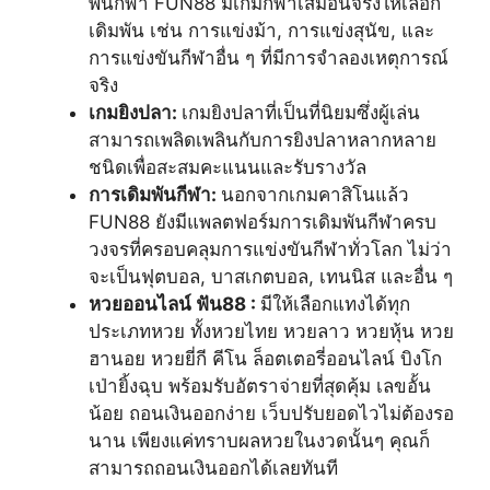
พันกีฬา FUN88 มีเกมกีฬาเสมือนจริงให้เลือก
เดิมพัน เช่น การแข่งม้า, การแข่งสุนัข, และ
การแข่งขันกีฬาอื่น ๆ ที่มีการจำลองเหตุการณ์
จริง
เกมยิงปลา:
เกมยิงปลาที่เป็นที่นิยมซึ่งผู้เล่น
สามารถเพลิดเพลินกับการยิงปลาหลากหลาย
ชนิดเพื่อสะสมคะแนนและรับรางวัล
การเดิมพันกีฬา:
นอกจากเกมคาสิโนแล้ว
FUN88 ยังมีแพลตฟอร์มการเดิมพันกีฬาครบ
วงจรที่ครอบคลุมการแข่งขันกีฬาทั่วโลก ไม่ว่า
จะเป็นฟุตบอล, บาสเกตบอล, เทนนิส และอื่น ๆ
หวยออนไลน์ ฟัน88 :
มีให้เลือกแทงได้ทุก
ประเภทหวย ทั้งหวยไทย หวยลาว หวยหุ้น หวย
ฮานอย หวยยี่กี คีโน ล็อตเตอรี่ออนไลน์ บิงโก
เป่ายิ้งฉุบ พร้อมรับอัตราจ่ายที่สุดคุ้ม เลขอั้น
น้อย ถอนเงินออกง่าย เว็บปรับยอดไวไม่ต้องรอ
นาน เพียงแค่ทราบผลหวยในงวดนั้นๆ คุณก็
สามารถถอนเงินออกได้เลยทันที