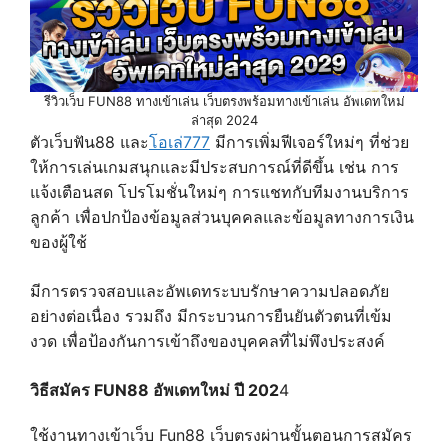
รีวิวเว็บ FUN88 ทางเข้าเล่น เว็บตรงพร้อมทางเข้าเล่น อัพเดทใหม่
ล่าสุด 2024
ตัวเว็บฟัน88 และ
โอเล่777
มีการเพิ่มฟีเจอร์ใหม่ๆ ที่ช่วย
ให้การเล่นเกมสนุกและมีประสบการณ์ที่ดีขึ้น เช่น การ
แจ้งเตือนสด โปรโมชั่นใหม่ๆ การแชทกับทีมงานบริการ
ลูกค้า เพื่อปกป้องข้อมูลส่วนบุคคลและข้อมูลทางการเงิน
ของผู้ใช้
มีการตรวจสอบและอัพเดทระบบรักษาความปลอดภัย
อย่างต่อเนื่อง รวมถึง มีกระบวนการยืนยันตัวตนที่เข้ม
งวด เพื่อป้องกันการเข้าถึงของบุคคลที่ไม่พึงประสงค์
วิธีสมัคร FUN88 อัพเดทใหม่ ปี 202
4
ใช้งานทางเข้าเว็บ Fun88 เว็บตรงผ่านขั้นตอนการสมัคร