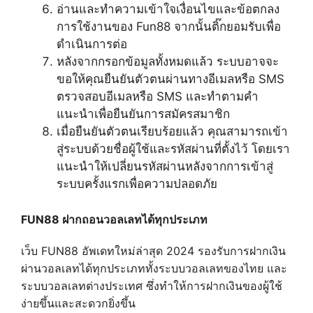
อ่านและทำความเข้าใจเงื่อนไขและข้อตกลง
การใช้งานของ Fun88 จากนั้นติ๊กยอมรับเพื่อ
ดำเนินการต่อ
หลังจากกรอกข้อมูลทั้งหมดแล้ว ระบบอาจจะ
ขอให้คุณยืนยันตัวตนผ่านทางอีเมลหรือ SMS
ตรวจสอบอีเมลหรือ SMS และทำตามคำ
แนะนำเพื่อยืนยันการสมัครสมาชิก
เมื่อยืนยันตัวตนเรียบร้อยแล้ว คุณสามารถเข้า
สู่ระบบด้วยชื่อผู้ใช้และรหัสผ่านที่ตั้งไว้ โดยเรา
แนะนำให้เปลี่ยนรหัสผ่านหลังจากการเข้าสู่
ระบบครั้งแรกเพื่อความปลอดภัย
FUN88 ฝากถอนวอลเลทได้ทุกประเภท
เว็บ FUN88 อัพเดทใหม่ล่าสุด 2024 รองรับการฝากเงิน
ผ่านวอลเลทได้ทุกประเภททั้งระบบวอลเลทของไทย และ
ระบบวอลเลทต่างประเทศ ซึ่งทำให้การฝากเงินของผู้ใช้
ง่ายขึ้นและสะดวกยิ่งขึ้น