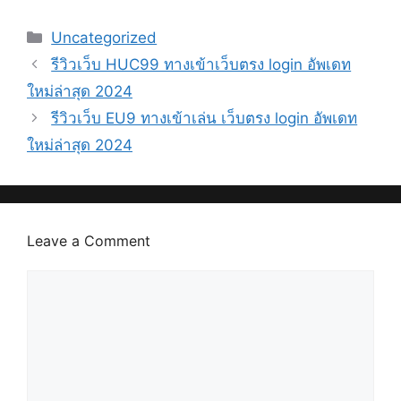
Categories
Uncategorized
รีวิวเว็บ HUC99 ทางเข้าเว็บตรง login อัพเดท
ใหม่ล่าสุด 2024
รีวิวเว็บ EU9 ทางเข้าเล่น เว็บตรง login อัพเดท
ใหม่ล่าสุด 2024
Leave a Comment
C
o
m
m
e
n