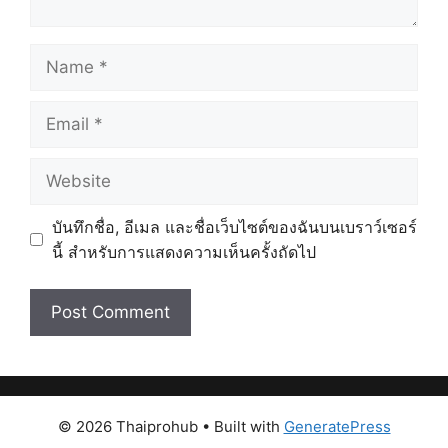
Name
Email
Website
บันทึกชื่อ, อีเมล และชื่อเว็บไซต์ของฉันบนเบราว์เซอร์
นี้ สำหรับการแสดงความเห็นครั้งถัดไป
© 2026 Thaiprohub
• Built with
GeneratePress