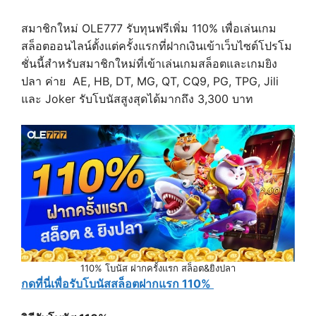
สมาชิกใหม่ OLE777 รับทุนฟรีเพิ่ม 110% เพื่อเล่นเกม
สล็อตออนไลน์ตั้งแต่ครั้งแรกที่ฝากเงินเข้าเว็บไซต์โปรโม
ชั่นนี้สำหรับสมาชิกใหม่ที่เข้าเล่นเกมสล็อตและเกมยิง
ปลา ค่าย AE, HB, DT, MG, QT, CQ9, PG, TPG, Jili
และ Joker รับโบนัสสูงสุดได้มากถึง 3,300 บาท
110% โบนัส ฝากครั้งแรก สล็อต&ยิงปลา
กดที่นี่เพื่อรับโบนัสสล็อตฝากแรก 110%