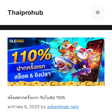
Skip
to
Thaiprohub
Menu
content
สล็อตฝากครั้งแรก รับโบนัส 110%
มกราคม 6, 2025
by
arikankhab neiy