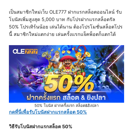
เป็นสมาชิกใหม่เว็บ OLE777 ฝากแรกสล็อตออนไลน์ รับ
โบนัสเพิ่มสูงสุด 5,000 บาท กับโปรฝากแรกสล็อตรัล
50% โปรเทิร์นน้อย เล่นได้นาน ต้องโปรโมชั่นสล็อตโปร
นี้ สมาชิกใหม่แตกง่าย เล่นครั้งแรกแจ็คพ็อตก็แตกได้
50% โบนัส ฝากครั้งแรก สล็อต&ยิงปลา
กดที่นี่เพื่อรับโบนัสฝากแรกสล็อต 50%
วิธีรับโบนัสฝากแรกสล็อต 50%