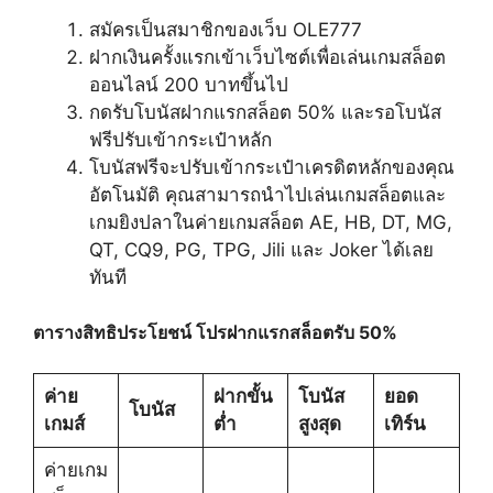
สมัครเป็นสมาชิกของเว็บ OLE777
ฝากเงินครั้งแรกเข้าเว็บไซต์เพื่อเล่นเกมสล็อต
ออนไลน์ 200 บาทขึ้นไป
กดรับโบนัสฝากแรกสล็อต 50% และรอโบนัส
ฟรีปรับเข้ากระเป๋าหลัก
โบนัสฟรีจะปรับเข้ากระเป๋าเครดิตหลักของคุณ
อัตโนมัติ คุณสามารถนำไปเล่นเกมสล็อตและ
เกมยิงปลาในค่ายเกมสล็อต AE, HB, DT, MG,
QT, CQ9, PG, TPG, Jili และ Joker ได้เลย
ทันที
ตารางสิทธิประโยชน์ โปรฝากแรกสล็อตรับ 50%
ค่าย
ฝากขั้น
โบนัส
ยอด
โบนัส
เกมส์
ต่ำ
สูงสุด
เทิร์น
ค่ายเกม